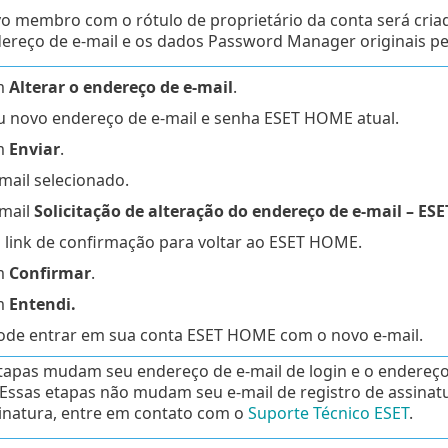
 membro com o rótulo de proprietário da conta será cria
dereço de e-mail e os dados Password Manager originais
m
Alterar o endereço de e-mail
.
eu novo endereço de e-mail e senha ESET HOME atual.
m
Enviar
.
mail selecionado.
-mail
Solicitação de alteração do endereço de e-mail – E
o link de confirmação para voltar ao ESET HOME.
m
Confirmar
.
m
Entendi.
ode entrar em sua conta ESET HOME com o novo e-mail.
tapas mudam seu endereço de e-mail de login e o endereço 
ssas etapas não mudam seu e-mail de registro de assinatur
inatura, entre em contato com o
Suporte Técnico ESET
.