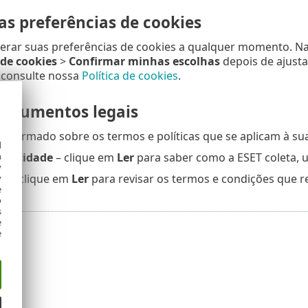
as preferências de cookies
terar suas preferências de cookies a qualquer momento. N
 de cookies
>
Confirmar minhas escolhas
depois de ajusta
 consulte nossa
Política de cookies
.
documentos legais
informado sobre os termos e políticas que se aplicam à s
d
h
rivacidade
– clique em
Ler
para saber como a ESET coleta, u
y
so
– clique em
Ler
para revisar os termos e condições que 
y
e
o
s
e
e