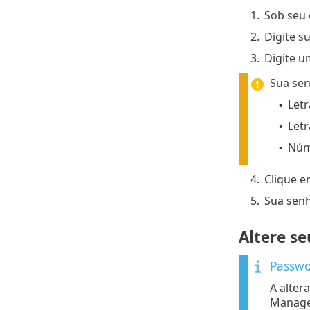
1.
Sob seu 
2.
Digite s
3.
Digite u
Sua sen
Letr
•
Letr
•
Núm
•
4.
Clique 
5.
Sua senh
Altere s
Passwo
A alter
Manager