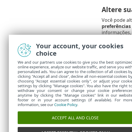
Altere su
Você pode al
preferências
informações,
Your account, your cookies
Acessar 
choice
Mantenha-se 
We and our partners use cookies to give you the best optimize
online experience, analyze our website traffic, and serve you wit
Política de p
personalized ads. You can agree to the collection of all cookies b
Termos de u
clicking "Accept all and close", decline all non-essential cookies b
choosing "Accept essential cookies only", or adjust your cooki
settings by clicking "Manage cookies". You also have the right t
withdraw your consent or change your cookie preference
anytime by clicking the "Manage cookies" link in our websit
footer or in your account settings (if available). For mor
information, see our
Cookie Policy
.
ACCEPT ALL AND CLOSE