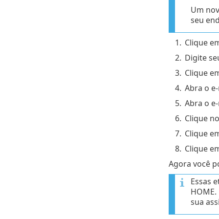
Um novo
seu en
1.
Clique e
2.
Digite s
3.
Clique e
4.
Abra o e-
5.
Abra o e
6.
Clique n
7.
Clique e
8.
Clique e
Agora você p
Essas e
HOME. E
sua ass