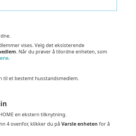
rdne.
dlemmer vises. Velg det eksisterende
 medlem
. Når du prøver å tilordne enheten, som
nene
.
ten til et bestemt husstandsmedlem.
in
 HOME en ekstern tilknytning.
inn 4 ovenfor, klikker du på
Varsle enheten
for å