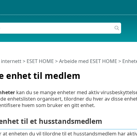
 internett
>
ESET HOME
>
Arbeide med ESET HOME
>
Enhet
e enhet til medlem
enheter
kan du se mange enheter med aktiv virusbeskyttels
olde enhetslisten organisert, tilordner du hver av disse en
ntifisere hvem som bruker en gitt enhet.
 enhet til et husstandsmedlem
r at enheten du vil tilordne til et husstandsmedlem har akti