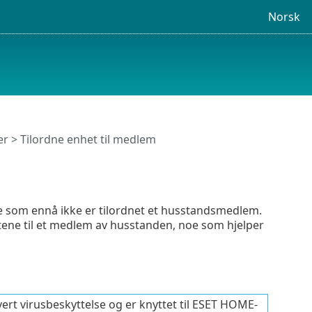
Norsk
er
> Tilordne enhet til medlem
e som ennå ikke er tilordnet et husstandsmedlem.
hetene til et medlem av husstanden, noe som hjelper
vert virusbeskyttelse og er knyttet til ESET HOME-