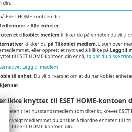
 din.
 på ESET HOME kontoen din.
Medlemmer
>
Alle enheter
.
 uten et tilkoblet medlem
klikker du på enheten du vil tilo
ternativer
klikker du
på Tilkoblet medlem
. Listen over me
medlemmet, eller opprett et nytt ved å klikke på
Legg til
nyttet til ESET HOME-kontoen din ennå,
følger du disse trin
ternativet Legg til medlem
oble til enhet
. Du vil bli varslet om at du har koblet enhe
kjønner
.
er ikke knyttet til ESET HOME-kontoen d
e enheten til et husstandsmedlem som tiltenkt, krever ESET
du har valgt medlemmet du ønsker å tilordne enheten til i tr
eten til ESET HOME-kontoen din.
d