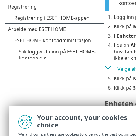
kontoen
1.
Logg inn
2.
Klikk på
3.
I
Enheter
4.
I delen
Al
husstands
ikke er k
Velge al
5.
Klikk på
K
6.
Klikk på
S
Enheten 
For å tilordn
Your account, your cookies
choice
1.
Etter at 
koble enh
We and our partners use cookies to give you the best optimize