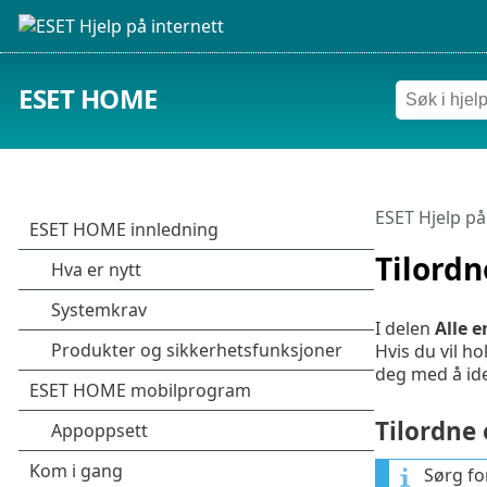
ESET HOME
ESET Hjelp på
Tilordn
I delen
Alle 
Hvis du vil h
deg med å ide
Tilordne
Sørg fo