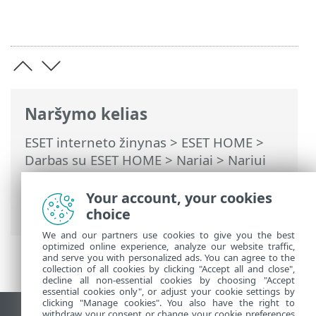
Naršymo kelias
ESET interneto žinynas
>
ESET HOME
>
Darbas su ESET HOME
>
Nariai
>
Nariui
priskirtos ESET funkcijos
>
Anti-Theft
>
DUK apie „Anti-Theft“
> Nėra duomenų
Your account, your cookies
apie vietą
choice
We and our partners use cookies to give you the best
optimized online experience, analyze our website traffic,
and serve you with personalized ads. You can agree to the
collection of all cookies by clicking "Accept all and close",
decline all non-essential cookies by choosing "Accept
essential cookies only", or adjust your cookie settings by
clicking "Manage cookies". You also have the right to
withdraw your consent or change your cookie preferences