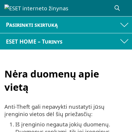
Pasirinkti skirtuką
ESET HOME – Turinys
Nėra duomenų apie
vietą
Anti-Theft gali nepavykti nustatyti jūsų
įrenginio vietos dėl šių priežasčių:
1.
Iš įrenginio negauta jokių duomenų.
Duomenys renkami, tik jei įrenginys