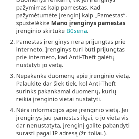
pažymimas kaip pamestas. Kad
pažymėtumėte įrenginį kaip „Pamestas“,
spustelėkite
Mano įrenginys pamestas
įrenginio skirtuke
Būsena
.
2.
Pamestas įrenginys nėra prijungtas prie
interneto. Įrenginys turi būti prijungtas
prie interneto, kad Anti-Theft galėtų
nustatyti jo vietą.
3.
Nepakanka duomenų apie įrenginio vietą.
Palaukite dar šiek tiek, kol Anti-Theft
surinks pakankamai duomenų, kurių
reikia įrenginio vietai nustatyti.
4.
Nėra informacijos apie įrenginio vietą. Jei
įrenginys jau pamestas ilgai, o jo vieta vis
dar nenustatyta, įrenginį galite pabandyti
surasti pagal IP adresą (žr. toliau).