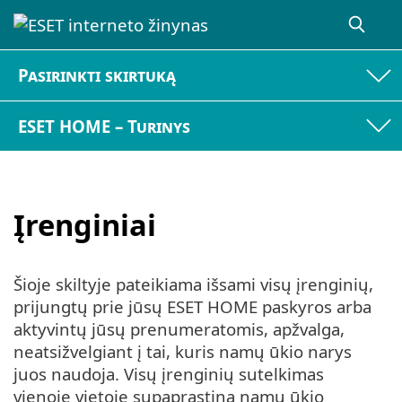
Pasirinkti skirtuką
ESET HOME – Turinys
Įrenginiai
Šioje skiltyje pateikiama išsami visų įrenginių,
prijungtų prie jūsų ESET HOME paskyros arba
aktyvintų jūsų prenumeratomis, apžvalga,
neatsižvelgiant į tai, kuris namų ūkio narys
juos naudoja. Visų įrenginių sutelkimas
vienoje vietoje supaprastina namų ūkio