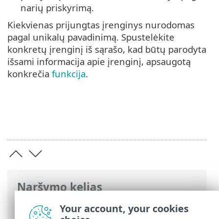
narių priskyrimą.
Kiekvienas prijungtas įrenginys nurodomas
pagal unikalų pavadinimą. Spustelėkite
konkretų įrenginį iš sąrašo, kad būtų parodyta
išsami informacija apie įrenginį, apsaugotą
konkrečia
funkcija
.
Naršymo kelias
ESET interneto žinynas
>
ESET HOME
>
Your account, your cookies
Darbas su ESET HOME
> Įrenginiai