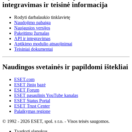
integravimas ir teisinė informacija
Rodyti darbalaukio tinklavietę
Naudojimo pabaiga
Naujausios versijos
Pakeitimų žurnalas
API ir integravimas
Aptikimo modulio atnaujinimai
Teisiniai dokumentai
Naudingos svetainės ir papildomi ištekliai
ESET.com
ESET žinių bazė
ESET Forum
ESET pasaulinis YouTube kanalas
ESET Status Portal
ESET Trust Center
Palaikymas regione
© 1992 - 2026 ESET, spol. s r.o. - Visos teisės saugomos.
Tvarkyti slapukus