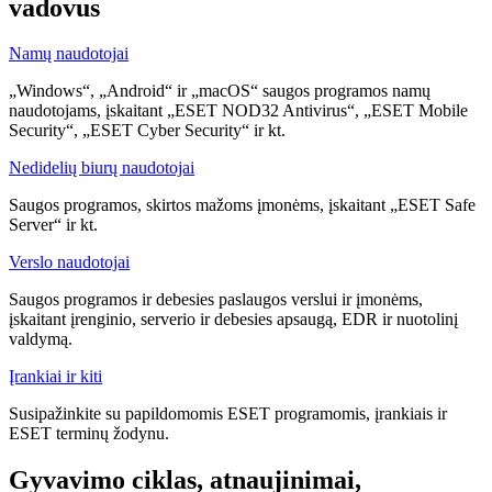
vadovus
Namų naudotojai
„Windows“, „Android“ ir „macOS“ saugos programos namų
naudotojams, įskaitant „ESET NOD32 Antivirus“, „ESET Mobile
Security“, „ESET Cyber Security“ ir kt.
Nedidelių biurų naudotojai
Saugos programos, skirtos mažoms įmonėms, įskaitant „ESET Safe
Server“ ir kt.
Verslo naudotojai
Saugos programos ir debesies paslaugos verslui ir įmonėms,
įskaitant įrenginio, serverio ir debesies apsaugą, EDR ir nuotolinį
valdymą.
Įrankiai ir kiti
Susipažinkite su papildomomis ESET programomis, įrankiais ir
ESET terminų žodynu.
Gyvavimo ciklas, atnaujinimai,