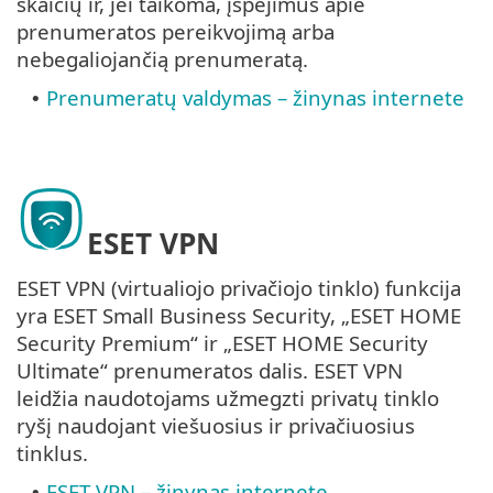
skaičių ir, jei taikoma, įspėjimus apie
prenumeratos pereikvojimą arba
nebegaliojančią prenumeratą.
Prenumeratų valdymas – žinynas internete
•
ESET VPN
ESET VPN (virtualiojo privačiojo tinklo) funkcija
yra ESET Small Business Security, „ESET HOME
Security Premium“ ir „ESET HOME Security
Ultimate“ prenumeratos dalis. ESET VPN
leidžia naudotojams užmegzti privatų tinklo
ryšį naudojant viešuosius ir privačiuosius
tinklus.
ESET VPN – žinynas internete
•