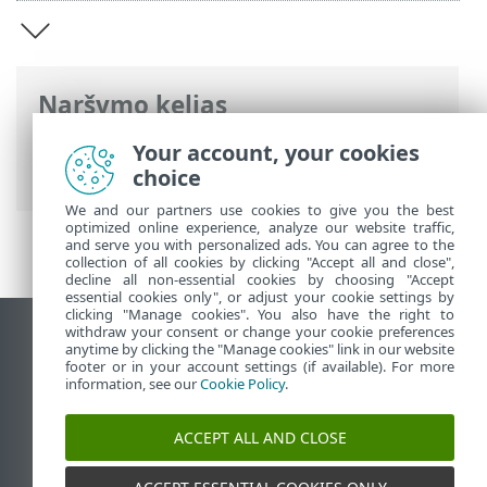
Naršymo kelias
ESET interneto žinynas
>
ESET HOME
>
Your account, your cookies
ESET HOME įvadas
choice
We and our partners use cookies to give you the best
optimized online experience, analyze our website traffic,
and serve you with personalized ads. You can agree to the
collection of all cookies by clicking "Accept all and close",
decline all non-essential cookies by choosing "Accept
essential cookies only", or adjust your cookie settings by
clicking "Manage cookies". You also have the right to
withdraw your consent or change your cookie preferences
Rodyti darbalaukio tinklavietę
anytime by clicking the "Manage cookies" link in our website
footer or in your account settings (if available). For more
End of Life
information, see our
Cookie Policy
.
ESET žinių bazė
ESET forumas
ACCEPT ALL AND CLOSE
ESET Status Portal
Palaikymas regione