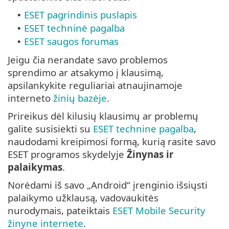
ESET pagrindinis puslapis
•
ESET techninė pagalba
•
ESET saugos forumas
•
Jeigu čia nerandate savo problemos
sprendimo ar atsakymo į klausimą,
apsilankykite reguliariai atnaujinamoje
interneto
žinių bazėje
.
Prireikus dėl kilusių klausimų ar problemų
galite susisiekti su
ESET technine pagalba
,
naudodami kreipimosi formą, kurią rasite savo
ESET programos skydelyje
Žinynas ir
palaikymas
.
Norėdami iš savo „Android“ įrenginio išsiųsti
palaikymo užklausą, vadovaukitės
nurodymais, pateiktais
ESET Mobile Security
žinyne internete
.