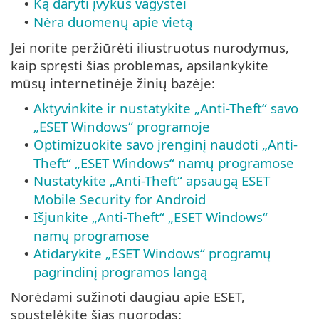
Ką daryti įvykus vagystei
•
Nėra duomenų apie vietą
•
Jei norite peržiūrėti iliustruotus nurodymus,
kaip spręsti šias problemas, apsilankykite
mūsų internetinėje žinių bazėje:
Aktyvinkite ir nustatykite „Anti-Theft“ savo
•
„ESET Windows“ programoje
Optimizuokite savo įrenginį naudoti „Anti-
•
Theft“ „ESET Windows“ namų programose
Nustatykite „Anti-Theft“ apsaugą ESET
•
Mobile Security for Android
Išjunkite „Anti-Theft“ „ESET Windows“
•
namų programose
Atidarykite „ESET Windows“ programų
•
pagrindinį programos langą
Norėdami sužinoti daugiau apie ESET,
spustelėkite šias nuorodas: