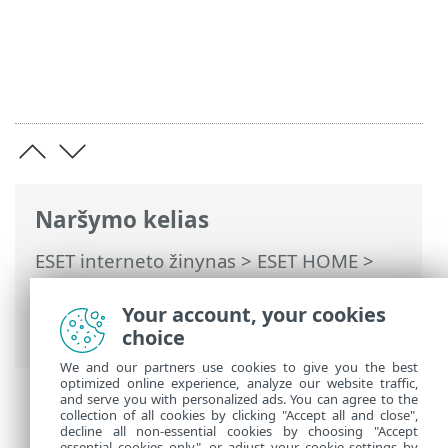
Naršymo kelias
ESET interneto žinynas
>
ESET HOME
>
Darbas su ESET HOME
>
Nariai
>
Nariui
priskirtos ESET funkcijos
>
Anti-Theft
>
Your account, your cookies
DUK apie „Anti-Theft“
choice
We and our partners use cookies to give you the best
optimized online experience, analyze our website traffic,
and serve you with personalized ads. You can agree to the
collection of all cookies by clicking "Accept all and close",
decline all non-essential cookies by choosing "Accept
essential cookies only", or adjust your cookie settings by