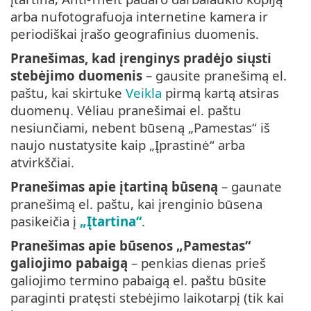
arba nufotografuoja internetine kamera ir
periodiškai įrašo geografinius duomenis.
Pranešimas, kad įrenginys pradėjo siųsti
stebėjimo duomenis
– gausite pranešimą el.
paštu, kai skirtuke
Veikla
pirmą kartą atsiras
duomenų. Vėliau pranešimai el. paštu
nesiunčiami, nebent būseną „Pamestas“ iš
naujo nustatysite kaip „Įprastinė“ arba
atvirkščiai.
Pranešimas apie įtartiną būseną
– gaunate
pranešimą el. paštu, kai įrenginio būsena
pasikeičia į
„Įtartina“
.
Pranešimas apie būsenos „Pamestas“
galiojimo pabaigą
– penkias dienas prieš
galiojimo termino pabaigą el. paštu būsite
paraginti pratęsti stebėjimo laikotarpį (tik kai