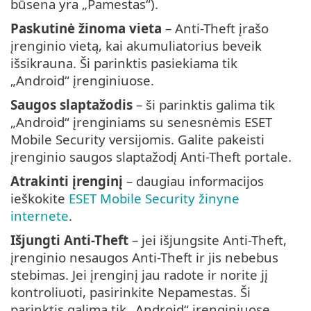
būsena yra „Pamestas“).
Paskutinė žinoma vieta
– Anti-Theft įrašo
įrenginio vietą, kai akumuliatorius beveik
išsikrauna. Ši parinktis pasiekiama tik
„Android“ įrenginiuose.
Saugos slaptažodis
– ši parinktis galima tik
„Android“ įrenginiams su senesnėmis ESET
Mobile Security versijomis. Galite pakeisti
įrenginio saugos slaptažodį Anti-Theft portale.
Atrakinti įrenginį
– daugiau informacijos
ieškokite
ESET Mobile Security žinyne
internete
.
Išjungti Anti-Theft
– jei išjungsite Anti-Theft,
įrenginio nesaugos Anti-Theft ir jis nebebus
stebimas. Jei įrenginį jau radote ir norite jį
kontroliuoti, pasirinkite Nepamestas. Ši
parinktis galima tik „Android“ įrenginiuose.