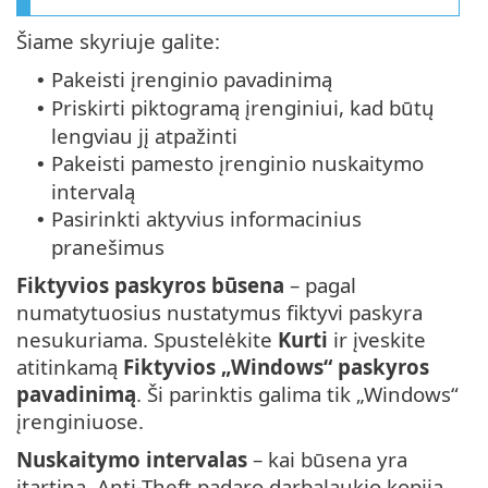
Šiame skyriuje galite:
Pakeisti įrenginio pavadinimą
•
Priskirti piktogramą įrenginiui, kad būtų
•
lengviau jį atpažinti
Pakeisti pamesto įrenginio nuskaitymo
•
intervalą
Pasirinkti aktyvius informacinius
•
pranešimus
Fiktyvios paskyros būsena
– pagal
numatytuosius nustatymus fiktyvi paskyra
nesukuriama. Spustelėkite
Kurti
ir įveskite
atitinkamą
Fiktyvios „Windows“ paskyros
pavadinimą
. Ši parinktis galima tik „Windows“
įrenginiuose.
Nuskaitymo intervalas
– kai būsena yra
įtartina, Anti-Theft padaro darbalaukio kopiją