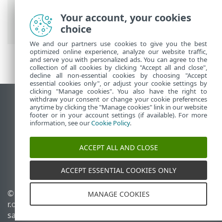
priskirtos ESET funkcijos
>
Anti-Theft
>
Įrenginiai, apsaugoti Anti-Theft
>
Your account, your cookies
Nuostatos
choice
We and our partners use cookies to give you the best
optimized online experience, analyze our website traffic,
and serve you with personalized ads. You can agree to the
collection of all cookies by clicking "Accept all and close",
decline all non-essential cookies by choosing "Accept
essential cookies only", or adjust your cookie settings by
clicking "Manage cookies". You also have the right to
withdraw your consent or change your cookie preferences
Rodyti darbalaukio tinklavietę
anytime by clicking the "Manage cookies" link in our website
footer or in your account settings (if available). For more
End of Life
information, see our
Cookie Policy
.
ESET žinių bazė
ESET forumas
ACCEPT ALL AND CLOSE
ESET Status Portal
Palaikymas regione
ACCEPT ESSENTIAL COOKIES ONLY
© 1992 - 2026 ESET, spol. s
Tvarkyti slapukus
MANAGE COOKIES
r.o. - Visos teisės
Slapukų politika
saugomos.