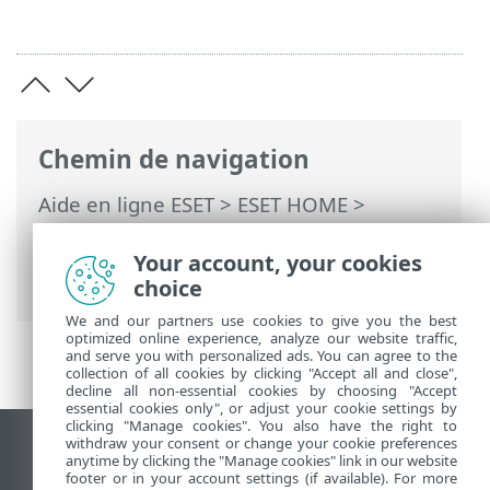
Chemin de navigation
Aide en ligne ESET
>
ESET HOME
>
Travailler avec ESET HOME
>
Abonnements et gestion des
Your account, your cookies
abonnements
choice
We and our partners use cookies to give you the best
optimized online experience, analyze our website traffic,
and serve you with personalized ads. You can agree to the
collection of all cookies by clicking "Accept all and close",
decline all non-essential cookies by choosing "Accept
essential cookies only", or adjust your cookie settings by
clicking "Manage cookies". You also have the right to
withdraw your consent or change your cookie preferences
Afficher le site des postes de travail
anytime by clicking the "Manage cookies" link in our website
footer or in your account settings (if available). For more
End of Life