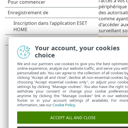
l'accès à vos 
périphérique 
des autorisat
comme ayant 
d'accéder aux
surveillant s
Si le
Co
Your account, your cookies
indiqua
connect
choice
ordina
We and our partners use cookies to give you the best optimize
online experience, analyze our website traffic, and serve you wit
Vous pouvez a
personalized ads. You can agree to the collection of all cookies b
Paramètres
d
clicking "Accept all and close", decline all non-essential cookies b
choosing "Accept essential cookies only", or adjust your cooki
settings by clicking "Manage cookies". You also have the right t
withdraw your consent or change your cookie preference
anytime by clicking the "Manage cookies" link in our websit
footer or in your account settings (if available). For mor
information, see our
Cookie Policy
.
ACCEPT ALL AND CLOSE