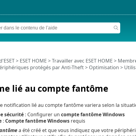
 d'ESET
>
ESET HOME
>
Travailler avec ESET HOME
>
Membr
ériphériques protégés par Anti-Theft
>
Optimisation
> Utili
me lié au compte fantôme
 notification lié au compte fantôme variera selon la situati
e sécurité
: Configurer un
compte fantôme Windows
e
:
Compte fantôme Windows
requis
fantôme
a été créé et que vous indiquez que votre périphér