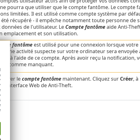
comptes utilisateur actifs afin de protéger vos données confi
ne pourra que utiliser que le compte fantôme. Le compte f
ions limitées. Il est utilisé comme compte système par défau
été récupéré - il empêche notamment toute personne de se
 données de l'utilisateur. Le
Compte fantôme
aide Anti-Thef
on emplacement et son utilisation.
mpte fantôme
est utilisé pour une connexion lorsque votre o
nt une activité suspecte sur votre ordinateur sera envoyée 
era à l'aide de ce compte. Après avoir reçu la notification,
teur comme manquant.
d
h
ctiver le
compte fantôme
maintenant. Cliquez sur
Créer
, à
y
e l'interface Web de Anti-Theft.
y
e
o
s
e
e