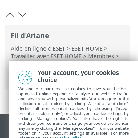
Fil d'Ariane
Aide en ligne d'ESET
>
ESET HOME
>
Travailler avec ESET HOME
>
Membres
>
Fonctionnalités ESET assignées au
membre
>
Anti-Theft
>
Périphériques
Your account, your cookies
protégés par Anti-Theft
> Paramètres
choice
We and our partners use cookies to give you the best
optimized online experience, analyze our website traffic,
and serve you with personalized ads. You can agree to the
collection of all cookies by clicking "Accept all and close",
decline all non-essential cookies by choosing "Accept
essential cookies only", or adjust your cookie settings by
clicking "Manage cookies". You also have the right to
withdraw your consent or change your cookie preferences
Afficher le site pour ordinateur de bureau
anytime by clicking the "Manage cookies" link in our website
footer or in your account settings (if available). For more
End of Life