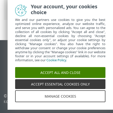
Fonctionnalités ESET assignées au
Your account, your cookies
membre
> Anti-Theft
choice
We and our partners use cookies to give you the best
optimized online experience, analyze our website traffic,
and serve you with personalized ads. You can agree to the
collection of all cookies by clicking "Accept all and close",
decline all non-essential cookies by choosing "Accept
essential cookies only", or adjust your cookie settings by
clicking "Manage cookies". You also have the right to
withdraw your consent or change your cookie preferences
Afficher le site pour ordinateur de bureau
anytime by clicking the "Manage cookies" link in our website
footer or in your account settings (if available). For more
End of Life
information, see our
Cookie Policy
.
Base de connaissances ESET
Forum ESET
ACCEPT ALL AND CLOSE
ESET Status Portal
Assistance régionale
ACCEPT ESSENTIAL COOKIES ONLY
© 1992 - 2026 ESET, spol. s
Gérer les témoins
MANAGE COOKIES
r.o. - Tous droits réservés.
Politique relative aux
témoins