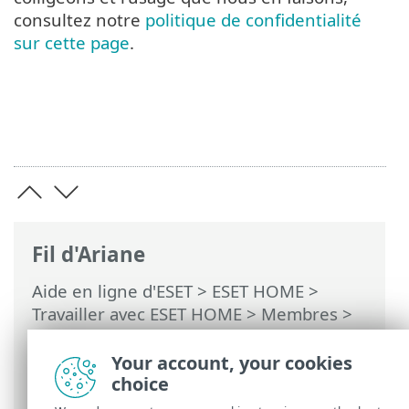
consultez notre
politique de confidentialité
sur cette page
.
Fil d'Ariane
Aide en ligne d'ESET
>
ESET HOME
>
Travailler avec ESET HOME
>
Membres
>
Fonctionnalités ESET assignées au
membre
>
Anti-Theft
>
Périphériques
Your account, your cookies
protégés par Anti-Theft
> Activité
choice