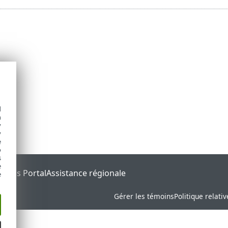
d
h
y
y
e
o
s
e
tatus Portal
Assistance régionale
e
Gérer les témoins
Politique relati