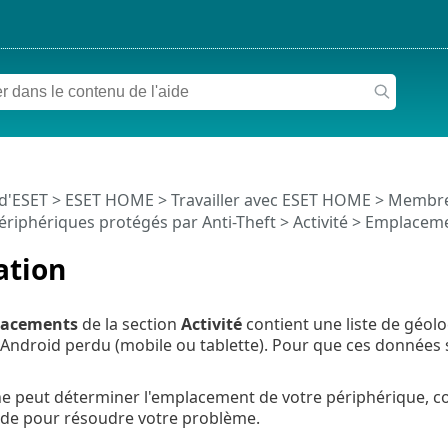
 d'ESET
>
ESET HOME
>
Travailler avec ESET HOME
>
Membr
ériphériques protégés par Anti-Theft
>
Activité
> Emplacem
ation
acements
de la section
Activité
contient une liste de géoloc
Android perdu (mobile ou tablette). Pour que ces données s
 ne peut déterminer l'emplacement de votre périphérique, c
aide pour résoudre votre problème.