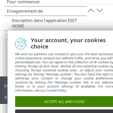
Your account, your cookies
choice
We and our partners use cookies to give you the best optimize
online experience, analyze our website traffic, and serve you wit
personalized ads. You can agree to the collection of all cookies b
clicking "Accept all and close", decline all non-essential cookies b
choosing "Accept essential cookies only", or adjust your cooki
settings by clicking "Manage cookies". You also have the right t
withdraw your consent or change your cookie preference
anytime by clicking the "Manage cookies" link in our websit
End of Life
Base de connaissances ESET
Forum ESET
ESET S
footer or in your account settings (if available). For mor
information, see our
Cookie Policy
.
© 1992 - 2026 ESET, spol. s r.o. - Tous droits réservés.
ACCEPT ALL AND CLOSE