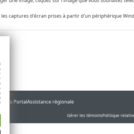
ger une image, cliquez sur l'image que vous souhaitez télé
 les captures d'écran prises à partir d'un périphérique Win
d
h
y
y
e
o
s
e
tatus Portal
Assistance régionale
e
Gérer les témoins
Politique relati