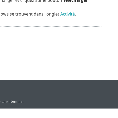
charger et cliquez sur le bouton
Télécharger
dows se trouvent dans l'onglet
Activité
.
ve aux témoins