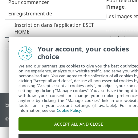
Pour téléchar
l'image
.
Les images et
Your account, your cookies
choice
We and our partners use cookies to give you the best optimize
online experience, analyze our website traffic, and serve you wit
personalized ads. You can agree to the collection of all cookies b
clicking "Accept all and close", decline all non-essential cookies b
choosing "Accept essential cookies only", or adjust your cooki
settings by clicking "Manage cookies". You also have the right t
withdraw your consent or change your cookie preference
anytime by clicking the "Manage cookies" link in our websit
End of Life
Base de connaissances ESET
Forum ESET
ESET S
footer or in your account settings (if available). For mor
information, see our
Cookie Policy
.
© 1992 - 2026 ESET, spol. s r.o. - Tous droits réservés.
ACCEPT ALL AND CLOSE