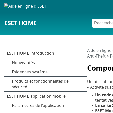
ESET HOME
Aide en ligne
Anti-Theft
>
P
Compor
Un utilisateu
« Activité sus
Un code d
•
tentative
La carte
•
ESET Mob
•