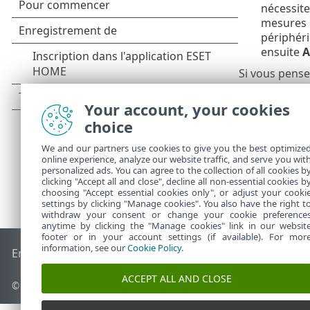
nécessite
mesures e
périphér
ensuite
A
Si vous pense
des instructi
Your account, your cookies
choice
We and our partners use cookies to give you the best optimize
online experience, analyze our website traffic, and serve you wit
personalized ads. You can agree to the collection of all cookies b
clicking "Accept all and close", decline all non-essential cookies b
choosing "Accept essential cookies only", or adjust your cooki
settings by clicking "Manage cookies". You also have the right t
withdraw your consent or change your cookie preference
anytime by clicking the "Manage cookies" link in our websit
footer or in your account settings (if available). For mor
information, see our
Cookie Policy
.
End of Life
Base de connaissances ESET
Forum ESET
ESET S
ACCEPT ALL AND CLOSE
© 1992 - 2026 ESET, spol. s r.o. - Tous droits réservés.