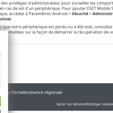
 des privilèges d'administrateur pour surveiller les compor
n cas de vol d'un périphérique. Pour ajouter ESET Mobile Se
ique, accédez à Paramètres Android >
Sécurité
>
Administr
ctiver
.
z que votre périphérique est perdu ou a été volé, consultez
ons détaillées sur la façon de démarrer la récupération de v
d
h
y
y
e
o
s
e
e
tatus Portal
Assistance régionale
Gérer les témoins
Politique relati