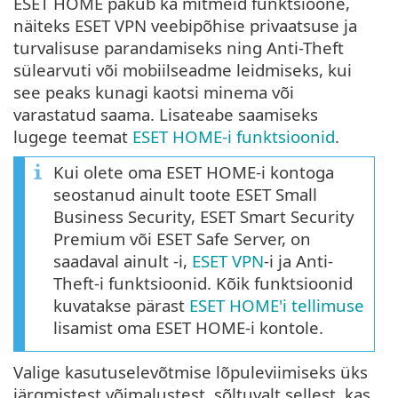
ESET HOME pakub ka mitmeid funktsioone,
näiteks ESET VPN veebipõhise privaatsuse ja
turvalisuse parandamiseks ning Anti-Theft
sülearvuti või mobiilseadme leidmiseks, kui
see peaks kunagi kaotsi minema või
varastatud saama. Lisateabe saamiseks
lugege teemat
ESET HOME-i funktsioonid
.
Kui olete oma ESET HOME-i kontoga
seostanud ainult toote ESET Small
Business Security, ESET Smart Security
Premium või ESET Safe Server, on
saadaval ainult -i,
ESET VPN
-i ja Anti-
Theft-i funktsioonid. Kõik funktsioonid
kuvatakse pärast
ESET HOME'i tellimuse
lisamist oma ESET HOME-i kontole.
Valige kasutuselevõtmise lõpuleviimiseks üks
järgmistest võimalustest, sõltuvalt sellest, kas