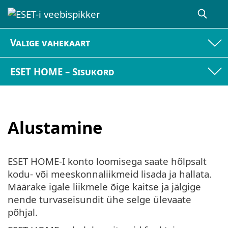
Valige vahekaart
ESET HOME – Sisukord
Alustamine
ESET HOME-I konto loomisega saate hõlpsalt
kodu- või meeskonnaliikmeid lisada ja hallata.
Määrake igale liikmele õige kaitse ja jälgige
nende turvaseisundit ühe selge ülevaate
põhjal.