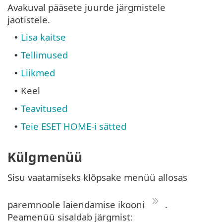
Avakuval pääsete juurde järgmistele
jaotistele.
Lisa kaitse
•
Tellimused
•
Liikmed
•
Keel
•
Teavitused
•
Teie ESET HOME-i sätted
•
Külgmenüü
Sisu vaatamiseks klõpsake menüü allosas
paremnoole laiendamise ikooni
.
Peamenüü sisaldab järgmist: