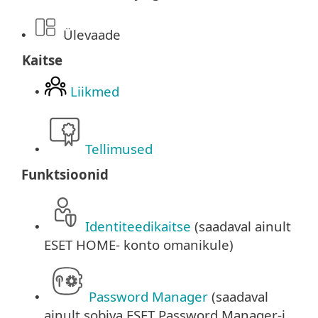
Ülevaade
•
Kaitse
Liikmed
•
Tellimused
•
Funktsioonid
Identiteedikaitse
(saadaval ainult
•
ESET HOME- konto omanikule)
Password Manager
(saadaval
•
ainult sobiva ESET Password Manager-i