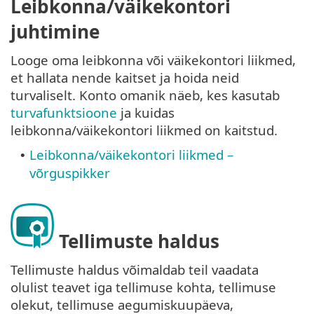
Leibkonna/väikekontori
juhtimine
Looge oma leibkonna või väikekontori liikmed,
et hallata nende kaitset ja hoida neid
turvaliselt. Konto omanik näeb, kes kasutab
turvafunktsioone
ja kuidas
leibkonna/väikekontori liikmed on kaitstud.
Leibkonna/väikekontori liikmed –
•
võrguspikker
Tellimuste haldus
Tellimuste haldus võimaldab teil vaadata
olulist teavet iga tellimuse kohta, tellimuse
olekut, tellimuse aegumiskuupäeva,