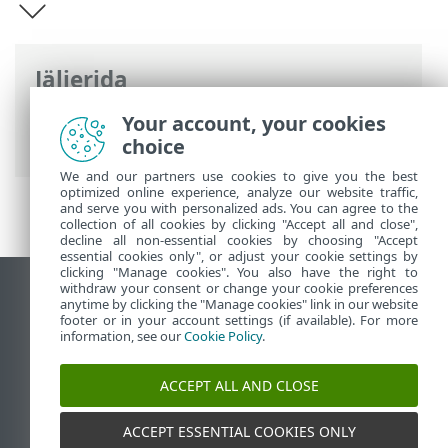
Jäljerida
ESET-i veebispikker
>
ESET HOME
>
ESET
Your account, your cookies
HOME sissejuhatus
choice
We and our partners use cookies to give you the best
optimized online experience, analyze our website traffic,
and serve you with personalized ads. You can agree to the
collection of all cookies by clicking "Accept all and close",
decline all non-essential cookies by choosing "Accept
essential cookies only", or adjust your cookie settings by
clicking "Manage cookies". You also have the right to
withdraw your consent or change your cookie preferences
Vaata tavaarvutile mõeldud veebilehte
anytime by clicking the "Manage cookies" link in our website
footer or in your account settings (if available). For more
End of Life
information, see our
Cookie Policy
.
ESET-i teabebaas
ESET-i foorum
ACCEPT ALL AND CLOSE
ESET Status Portal
Piirkondlik tugi
ACCEPT ESSENTIAL COOKIES ONLY