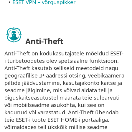
ESET VPN – võrguspikker
•
Anti-Theft
Anti-Theft on kodukasutajatele mõeldud ESET-
i turbetoodetes olev spetsiaalne funktsioon.
Anti-Theft kasutab selliseid meetodeid nagu
geograafilise IP-aadressi otsing, veebikaamera
piltide jäädvustamine, kasutajakonto kaitse ja
seadme jälgimine, mis võivad aidata teil ja
õiguskaitseasutustel määrata teie sülearvuti
või mobiilseadme asukohta, kui see on
kadunud või varastatud. Anti-Theft ühendab
teie ESET-i toote ESET HOME-i portaaliga,
võimaldades teil ükskõik millise seadme