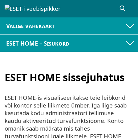
Valige vahekaart
ESET HOME – Sisukord
ESET HOME sissejuhatus
ESET HOME-is visualiseeritakse teie leibkond
või kontor selle liikmete ümber. Iga liige saab
kasutada kodu administraatori tellimuse
kaudu aktiveeritud turvafunktsioone. Konto
omanik saab määrata mis tahes
turvafunktsiooni igale liikmele. ESET HOME