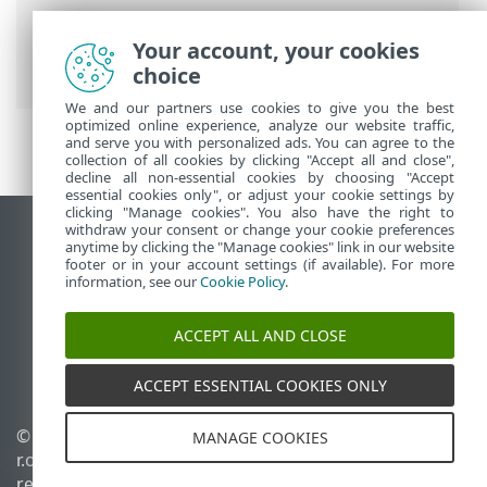
Ayuda en línea de ESET
>
ESET HOME
>
Trabajar con ESET HOME
> Agregar
Your account, your cookies
protección
choice
We and our partners use cookies to give you the best
optimized online experience, analyze our website traffic,
and serve you with personalized ads. You can agree to the
collection of all cookies by clicking "Accept all and close",
decline all non-essential cookies by choosing "Accept
essential cookies only", or adjust your cookie settings by
clicking "Manage cookies". You also have the right to
withdraw your consent or change your cookie preferences
Ver sitio para ordenador
anytime by clicking the "Manage cookies" link in our website
footer or in your account settings (if available). For more
End of Life
information, see our
Cookie Policy
.
Base de conocimiento de ESET
Foro de ESET
ACCEPT ALL AND CLOSE
ESET Status Portal
Soporte técnico regional
ACCEPT ESSENTIAL COOKIES ONLY
© 1992 - 2026 ESET, spol. s
Administrar cookies
MANAGE COOKIES
r.o. Todos los derechos
Política de cookies
reservados.