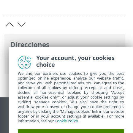
Direcciones
Ayuda en línea de ESET
>
ESET HOME
>
Your account, your cookies
Trabajar con ESET HOME
> Miembros
choice
We and our partners use cookies to give you the best
optimized online experience, analyze our website traffic,
and serve you with personalized ads. You can agree to the
collection of all cookies by clicking "Accept all and close",
decline all non-essential cookies by choosing "Accept
essential cookies only", or adjust your cookie settings by
clicking "Manage cookies". You also have the right to
withdraw your consent or change your cookie preferences
Ver sitio para ordenador
anytime by clicking the "Manage cookies" link in our website
footer or in your account settings (if available). For more
End of Life
information, see our
Cookie Policy
.
Base de conocimiento de ESET
Foro de ESET