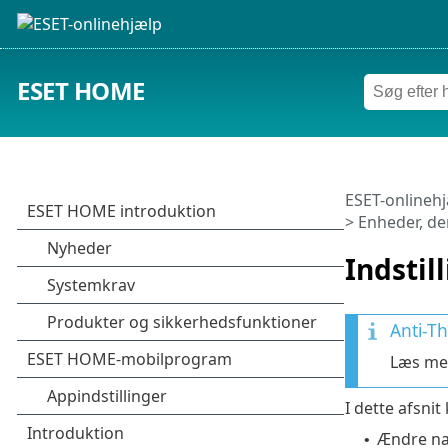
ESET HOME
ESET-onlineh
>
Enheder, der
Indstil
Anti-Th
Læs mer
I dette afsnit
Ændre na
•