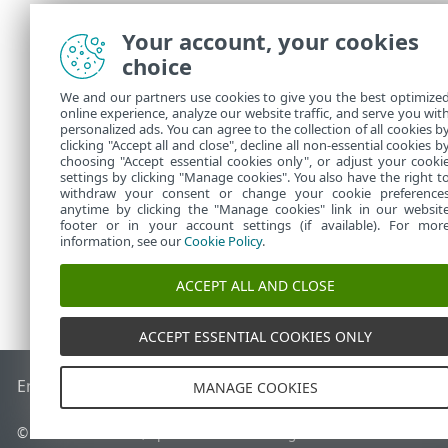
Lås enheden
Your account, your cookies
Slå Anti-Thef
choice
stopper. Hvis
indstilling e
We and our partners use cookies to give you the best optimize
online experience, analyze our website traffic, and serve you wit
Fjern enhed
–
personalized ads. You can agree to the collection of all cookies b
efter det vise
clicking "Accept all and close", decline all non-essential cookies b
choosing "Accept essential cookies only", or adjust your cooki
settings by clicking "Manage cookies". You also have the right t
withdraw your consent or change your cookie preference
anytime by clicking the "Manage cookies" link in our websit
footer or in your account settings (if available). For mor
information, see our
Cookie Policy
.
ACCEPT ALL AND CLOSE
ACCEPT ESSENTIAL COOKIES ONLY
End of Life
ESET-vidensbase
ESET-forum
ESET Status Porta
MANAGE COOKIES
© 1992 - 2026 ESET, spol. s r.o. – Alle rettigheder forbeholdes.