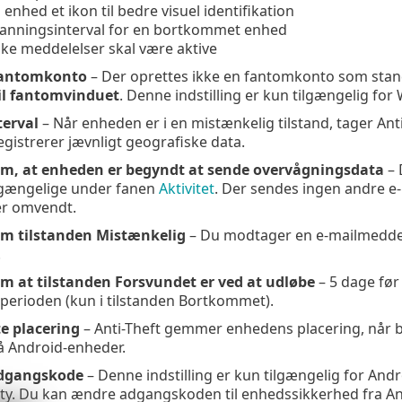
 enhed et ikon til bedre visuel identifikation
anningsinterval for en bortkommet enhed
lke meddelelser skal være aktive
Fantomkonto
– Der oprettes ikke en fantomkonto som stan
il fantomvinduet
. Denne indstilling er kun tilgængelig fo
erval
– Når enheden er i en mistænkelig tilstand, tager Anti
istrerer jævnligt geografiske data.
m, at enheden er begyndt at sende overvågningsdata
– 
ilgængelige under fanen
Aktivitet
. Der sendes ingen andre e-
ler omvendt.
m tilstanden Mistænkelig
– Du modtager en e-mailmeddele
.
m at tilstanden Forsvundet er ved at udløbe
– 5 dage før
perioden (kun i tilstanden Bortkommet).
e placering
– Anti-Theft gemmer enhedens placering, når bat
å Android-enheder.
dgangskode
– Denne indstilling er kun tilgængelig for And
ty. Du kan ændre adgangskoden til enhedssikkerhed fra Ant