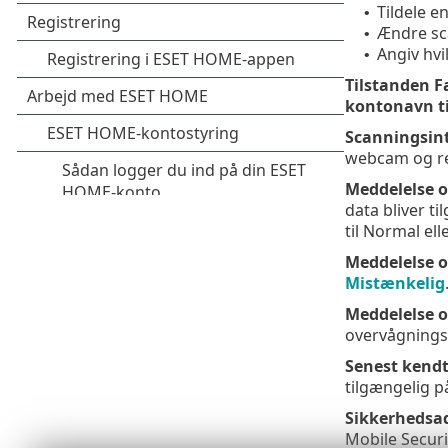
Tildele en
•
Ændre sc
•
Angiv hvi
•
Tilstanden 
kontonavn t
Scanningsint
webcam og reg
Meddelelse o
data bliver t
til Normal el
Meddelelse o
Mistænkelig
Meddelelse o
overvågnings
Senest kendt
tilgængelig p
Sikkerhedsa
Mobile Securi