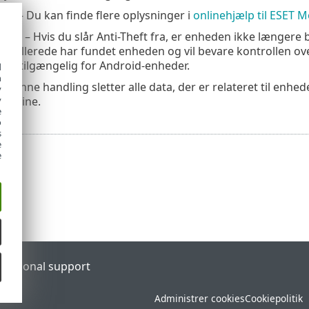
 op
– Du kan finde flere oplysninger i
onlinehjælp til ESET M
t fra
– Hvis du slår Anti-Theft fra, er enheden ikke længere
 du allerede har fundet enheden og vil bevare kontrollen 
r kun tilgængelig for Android-enheder.
d
h
 Denne handling sletter alle data, der er relateret til enhed
y
s online.
y
e
o
s
e
e
l
Regional support
Administrer cookies
Cookiepolitik