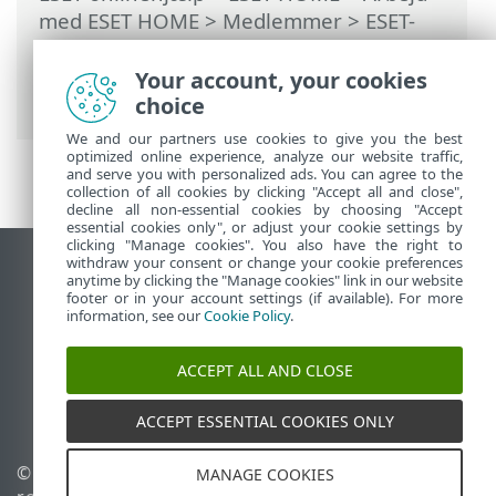
med ESET HOME
>
Medlemmer
>
ESET-
funktioner, der er tildelt medlem
>
Anti-
Theft
>
Enheder, der er beskyttet af Anti-
Your account, your cookies
Theft
> Aktivitet
choice
We and our partners use cookies to give you the best
optimized online experience, analyze our website traffic,
and serve you with personalized ads. You can agree to the
collection of all cookies by clicking "Accept all and close",
decline all non-essential cookies by choosing "Accept
essential cookies only", or adjust your cookie settings by
clicking "Manage cookies". You also have the right to
withdraw your consent or change your cookie preferences
Vis computerwebsted
anytime by clicking the "Manage cookies" link in our website
footer or in your account settings (if available). For more
End of Life
information, see our
Cookie Policy
.
ESET-vidensbase
ESET-forum
ACCEPT ALL AND CLOSE
ESET Status Portal
Regional support
ACCEPT ESSENTIAL COOKIES ONLY
© 1992 - 2026 ESET, spol. s
Administrer cookies
MANAGE COOKIES