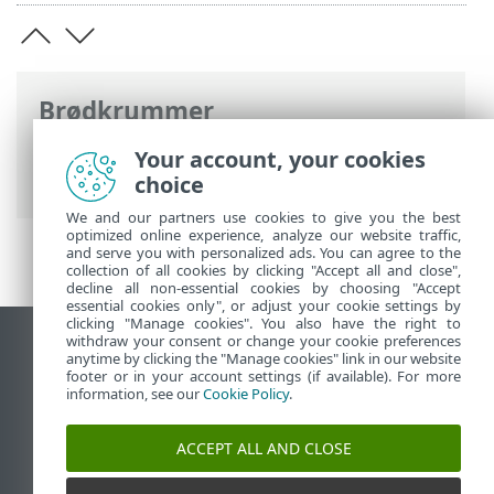
Brødkrummer
ESET-onlinehjælp
>
ESET HOME
>
Arbejd
Your account, your cookies
med ESET HOME
> Medlemmer
choice
We and our partners use cookies to give you the best
optimized online experience, analyze our website traffic,
and serve you with personalized ads. You can agree to the
collection of all cookies by clicking "Accept all and close",
decline all non-essential cookies by choosing "Accept
essential cookies only", or adjust your cookie settings by
clicking "Manage cookies". You also have the right to
withdraw your consent or change your cookie preferences
Vis computerwebsted
anytime by clicking the "Manage cookies" link in our website
footer or in your account settings (if available). For more
End of Life
information, see our
Cookie Policy
.
ESET-vidensbase
ESET-forum
ACCEPT ALL AND CLOSE
ESET Status Portal
Regional support