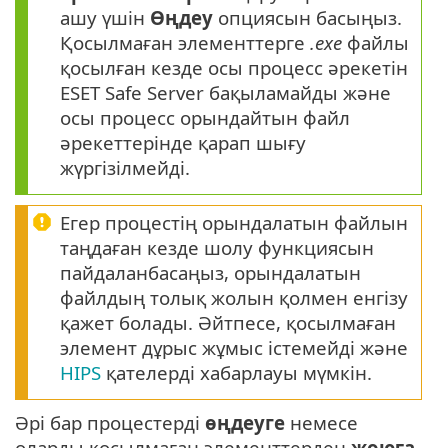
ашу үшін
Өңдеу
опциясын басыңыз.
Қосылмаған элементтерге
.exe
файлы
қосылған кезде осы процесс әрекетін
ESET Safe Server бақыламайды және
осы процесс орындайтын файл
әрекеттерінде қарап шығу
жүргізілмейді.
Егер процестің орындалатын файлын
таңдаған кезде шолу функциясын
пайдаланбасаңыз, орындалатын
файлдың толық жолын қолмен енгізу
қажет болады. Әйтпесе, қосылмаған
элемент дұрыс жұмыс істемейді және
HIPS
қателерді хабарлауы мүмкін.
Әрі бар процестерді
өңдеуге
немесе
оларды қосылмаған элементтерден
жоюға