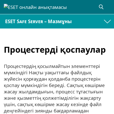
ESET Safe Server – Мазмұны
Процестерді қоспаулар
Процестердің қосылмайтын элементтері
мүмкіндігі Нақты уақыттағы файлдық
жүйесін қорғаудан қолданба процестерін
қоспау мүмкіндігін береді. Сақтық көшірме
жасау жылдамдығын, процесс тұтастығын
және қызметтің қолжетімділігін жақсарту
үшін, сақтық көшірме жасау кезінде файл
деңгейіндегі зиянды бағдарламадан