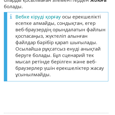
болады.
Вебке кіруді қорғау
осы ерекшелікті
есепке алмайды, сондықтан, егер
веб-браузердің орындалатын файлын
қоспасаңыз, жүктеліп алынған
файлдар бәрібір қарап шығылады.
Осылайша рұқсатсыз енуді анықтай
беруге болады. Бұл сценарий тек
мысал ретінде берілген және веб-
браузерлер үшін ерекшеліктер жасау
ұсынылмайды.