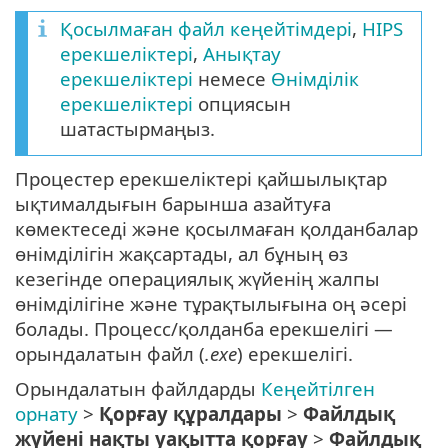
Қосылмаған файл кеңейтімдері
,
HIPS
ерекшеліктері
,
Анықтау
ерекшеліктері
немесе
Өнімділік
ерекшеліктері
опциясын
шатастырмаңыз.
Процестер ерекшеліктері қайшылықтар
ықтималдығын барынша азайтуға
көмектеседі және қосылмаған қолданбалар
өнімділігін жақсартады, ал бұның өз
кезегінде операциялық жүйенің жалпы
өнімділігіне және тұрақтылығына оң әсері
болады. Процесс/қолданба ерекшелігі —
орындалатын файл (
.exe
) ерекшелігі.
Орындалатын файлдарды
Кеңейтілген
орнату
>
Қорғау құралдары
>
Файлдық
жүйені нақты уақытта қорғау
>
Файлдық