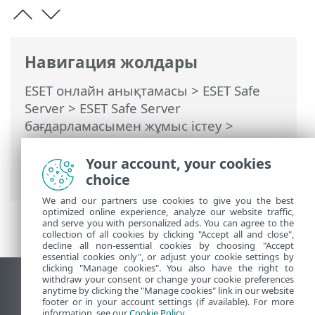
Навигация жолдары
ESET онлайн анықтамасы
>
ESET Safe
Server
>
ESET Safe Server
бағдарламасымен жұмыс істеу
>
Кеңейтілген орнату
>
Қорғаныстар
>
Нақты уақыттағы файл жүйесін қорғау
Your account, your cookies
> Процестерді қоспаулар
choice
We and our partners use cookies to give you the best
optimized online experience, analyze our website traffic,
and serve you with personalized ads. You can agree to the
collection of all cookies by clicking "Accept all and close",
decline all non-essential cookies by choosing "Accept
essential cookies only", or adjust your cookie settings by
clicking "Manage cookies". You also have the right to
withdraw your consent or change your cookie preferences
Жұмыс үстеліндегі сайтты қарау
anytime by clicking the "Manage cookies" link in our website
footer or in your account settings (if available). For more
End of Life
information, see our
Cookie Policy
.