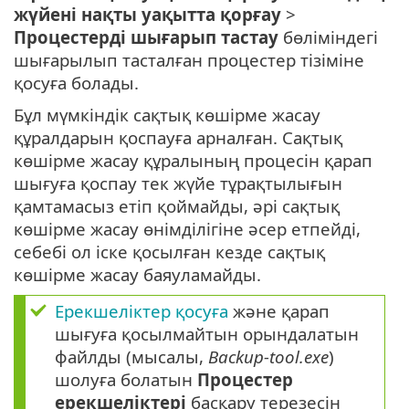
жүйені нақты уақытта қорғау
>
Процестерді шығарып тастау
бөліміндегі
шығарылып тасталған процестер тізіміне
қосуға болады.
Бұл мүмкіндік сақтық көшірме жасау
құралдарын қоспауға арналған. Сақтық
көшірме жасау құралының процесін қарап
шығуға қоспау тек жүйе тұрақтылығын
қамтамасыз етіп қоймайды, әрі сақтық
көшірме жасау өнімділігіне әсер етпейді,
себебі ол іске қосылған кезде сақтық
көшірме жасау баяуламайды.
Ерекшеліктер қосуға
және қарап
шығуға қосылмайтын орындалатын
файлды (мысалы,
Backup-tool.exe
)
шолуға болатын
Процестер
ерекшеліктері
басқару терезесін