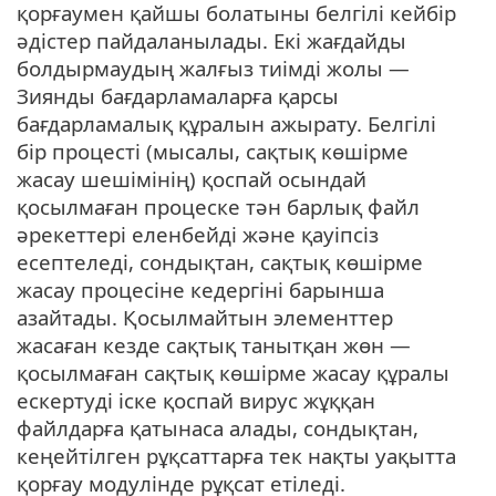
қорғаумен қайшы болатыны белгілі кейбір
әдістер пайдаланылады. Екі жағдайды
болдырмаудың жалғыз тиімді жолы —
Зиянды бағдарламаларға қарсы
бағдарламалық құралын ажырату. Белгілі
бір процесті (мысалы, сақтық көшірме
жасау шешімінің) қоспай осындай
қосылмаған процеске тән барлық файл
әрекеттері еленбейді және қауіпсіз
есептеледі, сондықтан, сақтық көшірме
жасау процесіне кедергіні барынша
азайтады. Қосылмайтын элементтер
жасаған кезде сақтық танытқан жөн —
қосылмаған сақтық көшірме жасау құралы
ескертуді іске қоспай вирус жұққан
файлдарға қатынаса алады, сондықтан,
кеңейтілген рұқсаттарға тек нақты уақытта
қорғау модулінде рұқсат етіледі.