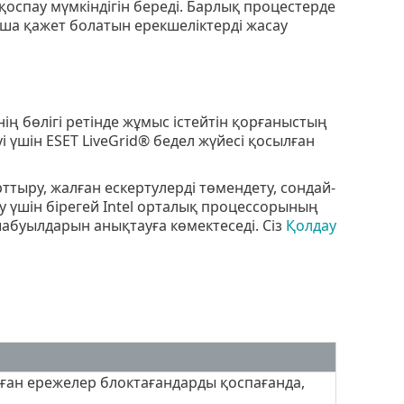
қоспау мүмкіндігін береді. Барлық процестерде
ша қажет болатын ерекшеліктерді жасау
нің бөлігі ретінде жұмыс істейтін қорғаныстың
 үшін ESET LiveGrid® бедел жүйесі қосылған
рттыру, жалған ескертулерді төмендету, сондай-
ту үшін бірегей Intel орталық процессорының
буылдарын анықтауға көмектеседі. Сіз
Қолдау
ған ережелер блоктағандарды қоспағанда,