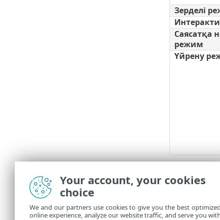
Зерделі р
Интеракти
Саясатқа н
режим
Үйрену ре
Үйрену реж
пайдаланылат
Your account, your cookies
сұрау
опцияс
choice
HIPS жүйесі
We and our partners use cookies to give you the best optimize
ережелер негі
online experience, analyze our website traffic, and serve you wit