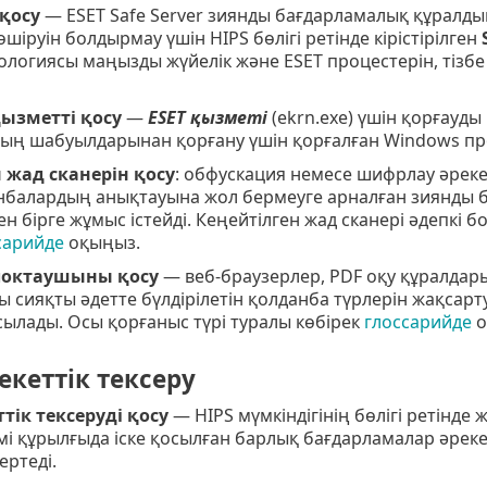
 қосу
— ESET Safe Server зиянды бағдарламалық құралд
өшіруін болдырмау үшін HIPS бөлігі ретінде кірістірілген
ологиясы маңызды жүйелік және ESET процестерін, тізбе
ызметті қосу
—
ESET қызметі
(ekrn.exe) үшін қорғауды
ың шабуылдарынан қорғану үшін қорғалған Windows проц
 жад сканерін қосу
: обфускация немесе шифрлау әрек
нбалардың анықтауына жол бермеуге арналған зиянды ба
 бірге жұмыс істейді. Кеңейтілген жад сканері әдепкі 
сарийде
оқыңыз.
блоктаушыны қосу
— веб-браузерлер, PDF оқу құралдары
 сияқты әдетте бүлдірілетін қолданба түрлерін жақсарту
ылады. Осы қорғаныс түрі туралы көбірек
глоссарийде
о
екеттік тексеру
тік тексеруді қосу
— HIPS мүмкіндігінің бөлігі ретінде 
мі құрылғыда іске қосылған барлық бағдарламалар әреке
ертеді.