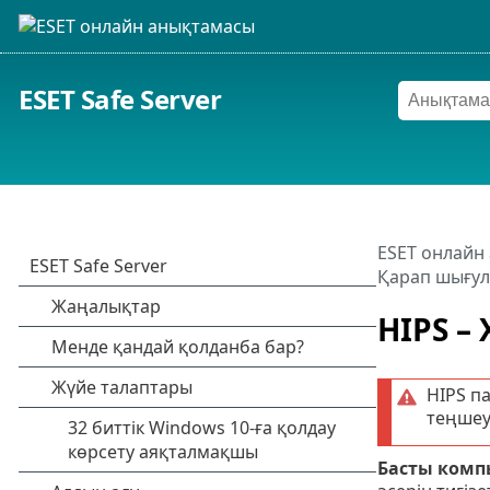
ESET Safe Server
ESET онлайн
Қарап шығул
HIPS –
HIPS па
теңшеу
Басты компь