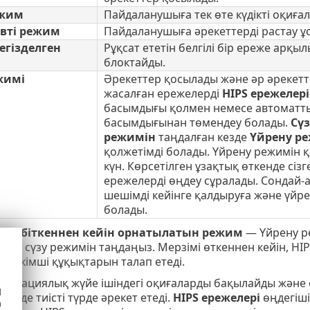
ежим
Пайдаланушыға тек өте күдікті оқиға
вті режим
Пайдаланушыға әрекеттерді растау ұ
егізделген
Рұқсат ететін белгілі бір ереже арқ
блоктайды.
жимі
Әрекеттер қосылады және әр әрекетт
жасалған ережелерді
HIPS ережелері
басымдығы қолмен немесе автоматт
басымдығынан төмендеу болады.
Сү
режимін
таңдалған кезде
Үйрену ре
қолжетімді болады. Үйрену режимін қ
күн. Көрсетілген ұзақтық өткенде сіз
ережелерді өңдеу сұралады. Сондай-а
шешімді кейінге қалдыруға және үйр
болады.
имі біткеннен кейін орнатылатын режим
— Үйрену ре
ын сүзу режимін таңдаңыз. Мерзімі өткеннен кейін, HIP
ы әкімші құқықтарын талап етеді.
 операциялық жүйе ішіндегі оқиғаларды бақылайды және
d
зінде тиісті түрде әрекет етеді.
HIPS ережелері
өңдегіші
h