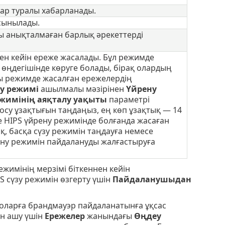
лар туралы хабарланады.
сынылады.
ылы анықталмаған барлық әрекеттерді
ен кейін ереже жасалады. Бұл режимде
өңдегішінде көруге болады, бірақ олардың
ы режимде жасалған ережелердің
зу режимі
ашылмалы мәзірінен
Үйрену
жимінің аяқталу уақыты
параметрі
осу ұзақтығын таңдаңыз, ең көп ұзақтық — 14
ге HIPS үйрену режимінде болғанда жасаған
қ, басқа сүзу режимін таңдауға немесе
ену режимін пайдалануды жалғастыруға
жимінің мерзімі біткеннен кейін
S сүзу режимін өзгерту үшін
Пайдаланушыдан
 оларға брандмауэр пайдаланатынға ұқсас
н ашу үшін
Ережелер
жанындағы
Өңдеу