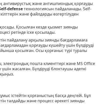
ың антивирустық және антишпиондық қорғауды
Self-defense
технологиясын пайдаланады. Self-
 кілттерін және файлдарды өзгертілуден
 қосады. Қосылған кезде қызмет зиянды
есі ретінде іске қосылады.
етін пайдалану арқылы зиянды бағдарламаға
ғдарламадан қорғауды күшейту үшін бүлдіруді
бойынша қосылған. Осы қорғаныс түрі туралы
, электрондық пошта клиенттері және MS Office
 үшін жасалған. Бүлдіруді блоктаушы әдепкі
қыңыз.
жұмыс істейтін қорғаныстың басқа деңгейі. Бұл
тін талдайды және процесс әрекеті зиянды