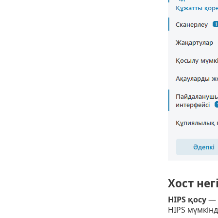
Хост нег
HIPS қосу
— 
HIPS мүмкінд