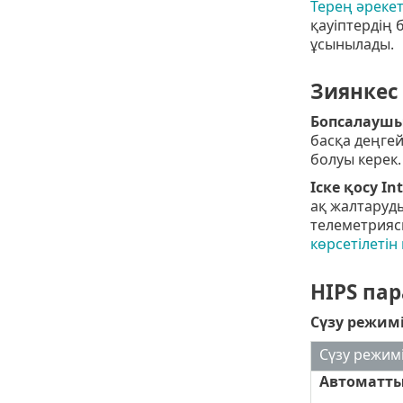
Терең әрекет
қауіптердің 
ұсынылады.
Зиянкес
Бопсалаушы
басқа деңгей
болуы керек
Іске қосу In
ақ жалтаруды
телеметрияс
көрсетілеті
HIPS па
Сүзу режим
Сүзу режим
Автоматт