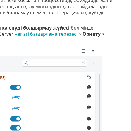
йесі іске қосылған процесстерді, файлдарды және
сүзгінің анықтау мүмкіндігін қатар пайдаланады.
әне брандмауэр емес, ол операциялық жүйеде
тқа енуді болдырмау жүйесі
бөлімінде
 Server
негізгі бағдарлама терезесі
>
Орнату
>