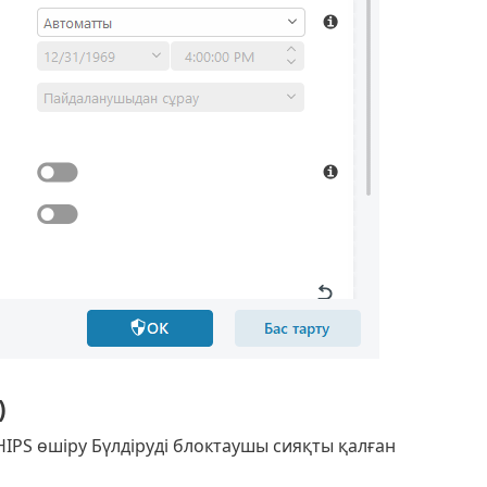
)
HIPS өшіру Бүлдіруді блоктаушы сияқты қалған