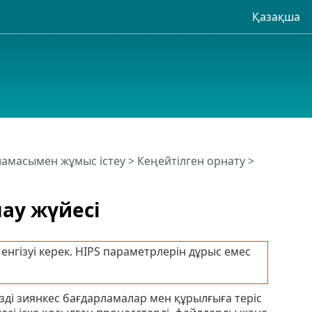
Қазақша
рламасымен жұмыс істеу
>
Кеңейтілген орнату
>
мау жүйесі
енгізуі керек. HIPS параметрлерін дұрыс емес
зді зиянкес бағдарламалар мен құрылғыға теріс