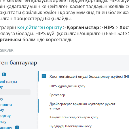
етін кез келген қалаусыз әрекеттерден қорғайды. HIPS жү
ерін қадағалау үшін кеңейтілген қасиет талдауын желілік 
ақыттағы файлдық жүйені қорғау мүмкіндігінен бөлек ж
сылған процесстерді бақылайды.
трлерін
Кеңейтілген орнату
>
Қорғаныстар
>
HIPS
>
Хос
лауға болады. HIPS күйі (қосылған/өшірілген) ESET Safe
орғанысы
бөлімінде көрсетіледі.