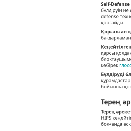
Self-Defense
бүлдіруін не 
defense техн
қорғайды.
Қорғалған қ
бағдарламан
Кеңейтілген
қарсы қолда
блоктаушымен
көбірек
глос
Бүлдіруді 
құрамдастары
бойынша қос
Терең әр
Терең әрекет
HIPS кеңейті
болғанда еск