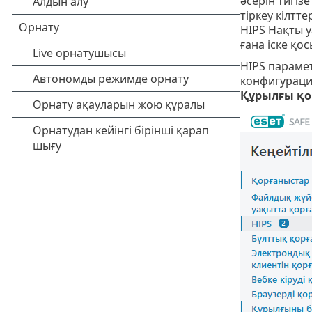
әсерін тигіз
тіркеу кілтт
HIPS Нақты у
ғана іске қо
HIPS параме
конфигурация
Құрылғы қ