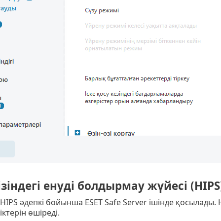
ізіндегі енуді болдырмау жүйесі (HIPS
HIPS әдепкі бойынша ESET Safe Server ішінде қосылады. 
іктерін өшіреді.