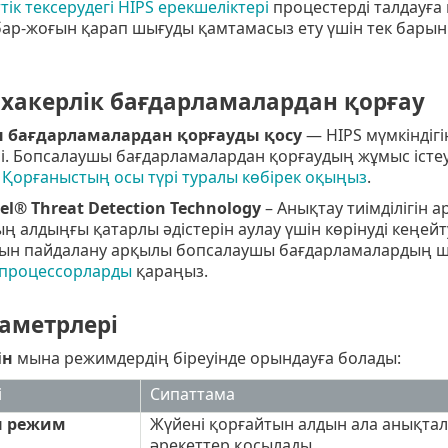
тік тексерудегі HIPS ерекшеліктері
процестерді талдауға 
бар-жоғын қарап шығуды қамтамасыз ету үшін тек барын
 хакерлік бағдарламалардан қорғау
 бағдарламалардан қорғауды қосу
— HIPS мүмкіндігі
і. Бопсалаушы бағдарламалардан қорғаудың жұмыс істеуі
.
Қорғаныстың осы түрі туралы көбірек оқыңыз
.
tel® Threat Detection Technology
– Анықтау тиімділігін а
ң алдыңғы қатарлы әдістерін аулау үшін көрінуді кеңей
ын пайдалану арқылы бопсалаушы бағдарламалардың ша
н процессорларды
қараңыз.
раметрлері
ін
мына режимдердің біреуінде орындауға болады:
і
Сипаттама
ы режим
Жүйені қорғайтын алдын ала анықтал
әрекеттер қосылады.