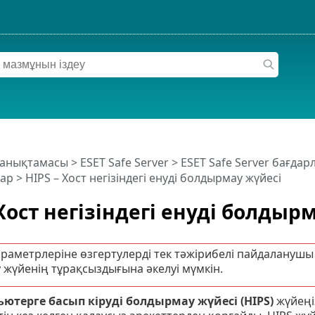
 анықтамасы
>
ESET Safe Server
>
ESET Safe Server бағда
ар
> HIPS – Хост негізіндегі енуді болдырмау жүйесі
 Хост негізіндегі енуді болдыр
раметрлеріне өзгертулерді тек тәжірибелі пайдаланушы 
 жүйенің тұрақсыздығына әкелуі мүмкін.
ютерге басып кіруді болдырмау жүйесі (HIPS)
жүйеңі