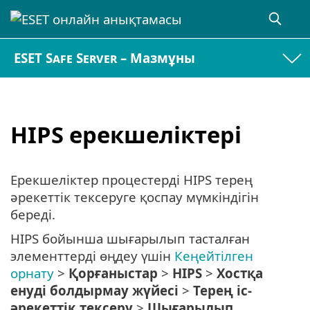
ESET Safe Server – Мазмұны
HIPS ерекшеліктері
Ерекшеліктер процестерді HIPS терең
әрекеттік тексеруге қоспау мүмкіндігін
береді.
HIPS бойынша шығарылып тасталған
элементтерді өңдеу үшін
Кеңейтілген
орнату
>
Қорғаныстар
>
HIPS
>
Хостқа
енуді болдырмау жүйесі
>
Терең іс-
әрекеттік тексеру
>
Шығарылып