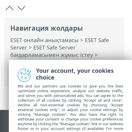
Навигация жолдары
ESET онлайн анықтамасы
>
ESET Safe
Server
>
ESET Safe Server
бағдарламасымен жұмыс істеу
>
Кеңейтілген орнату
>
Қарап шығулар
>
HIPS – Хост негізіндегі енуді болдырмау
Your account, your cookies
жүйесі
> HIPS ерекшеліктері
choice
We and our partners use cookies to give you the best
optimized online experience, analyze our website traffic,
and serve you with personalized ads. You can agree to the
collection of all cookies by clicking "Accept all and close",
decline all non-essential cookies by choosing "Accept
essential cookies only", or adjust your cookie settings by
clicking "Manage cookies". You also have the right to
withdraw your consent or change your cookie preferences
Жұмыс үстеліндегі сайтты қарау
anytime by clicking the "Manage cookies" link in our website
footer or in your account settings (if available). For more
End of Life