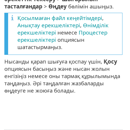
тасталғандар
>
Өңдеу
бөлімін ашыңыз.
Қосылмаған файл кеңейтімдері
,
Анықтау ерекшеліктері
,
Өнімділік
ерекшеліктері
немесе
Процестер
ерекшеліктері
опциясын
шатастырмаңыз.
Нысанды қарап шығуға қоспау үшін,
Қосу
опциясын басыңыз және нысан жолын
енгізіңіз немесе оны тармақ құрылымында
таңдаңыз. Әрі таңдалған жазбаларды
өңдеуге не жоюға болады.