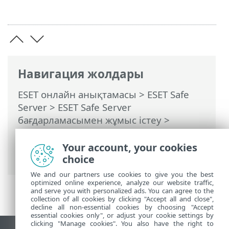
Навигация жолдары
ESET онлайн анықтамасы
>
ESET Safe
Server
>
ESET Safe Server
бағдарламасымен жұмыс істеу
>
Кеңейтілген орнату
>
Қорғаныстар
>
ThreatSense
> Қарап шығуға
Your account, your cookies
қосылмаған файл кеңейтімдері
choice
We and our partners use cookies to give you the best
optimized online experience, analyze our website traffic,
and serve you with personalized ads. You can agree to the
collection of all cookies by clicking "Accept all and close",
decline all non-essential cookies by choosing "Accept
essential cookies only", or adjust your cookie settings by
clicking "Manage cookies". You also have the right to