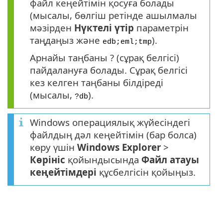
файл кеңейтімін қосуға болады
(мысалы, бөлгіш ретінде ашылмалы
мәзірден
Нүктелі үтір
параметрін
таңдаңыз және
).
edb;eml;tmp
Арнайы таңбаны ? (сұрақ белгісі)
пайдалануға болады. Сұрақ белгісі
кез келген таңбаны білдіреді
(мысалы,
).
?db
Windows операциялық жүйесіндегі
файлдың дәл кеңейтімін (бар болса)
көру үшін
Windows Explorer
>
Көрініс
қойындысында
Файл атауы
кеңейтімдері
құсбелгісін қойыңыз.