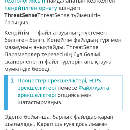
технологиясын
пайдаланатын кез келген
Кеңейтілген орнату
ішіндегі
ThreatSense
ThreatSense түймешігін
басыңыз.
Кеңейтім — файл атауының нүктемен
бөлінген бөлігі. Кеңейтім файлдың түрі мен
мазмұнын анықтайды. ThreatSense
Параметрлер терезесінің бұл бөлімі
сканерленетін файл түрлерін анықтауға
мүмкіндік береді.
Процестер ерекшеліктері
,
HIPS
ерекшеліктері
немесе
Файл/қалта
ерекшеліктері
опциясымен
шатастырмаңыз.
Әдепкі бойынша, барлық файлдар қарап
шығылады. Қарап шығуға қосылмаған