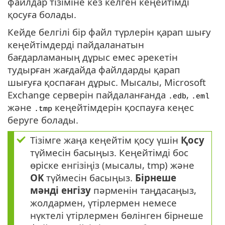
файлдар тізіміне кез келген кеңейтімді
қосуға болады.
Кейде белгілі бір файл түрлерін қарап шығу
кеңейтімдерді пайдаланатын
бағдарламаның дұрыс емес әрекетін
тудырған жағдайда файлдарды қарап
шығуға қоспаған дұрыс. Мысалы, Microsoft
Exchange серверін пайдаланғанда
,
.edb
.eml
және
кеңейтімдерін қоспауға кеңес
.tmp
беруге болады.
Тізімге жаңа кеңейтім қосу үшін
Қосу
түймесін басыңыз. Кеңейтімді бос
өріске енгізіңіз (мысалы, tmp) және
OK
түймесін басыңыз.
Бірнеше
мәнді енгізу
пәрменін таңдасаңыз,
жолдармен, үтірлермен немесе
нүктелі үтірлермен бөлінген бірнеше