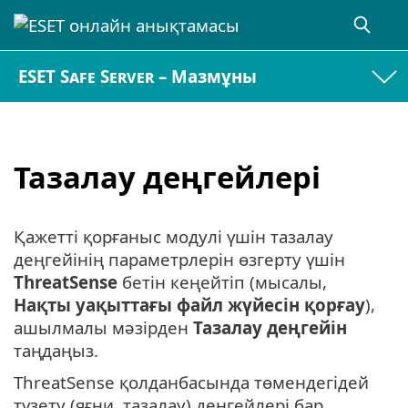
ESET Safe Server – Мазмұны
Тазалау деңгейлері
Қажетті қорғаныс модулі үшін тазалау
деңгейінің параметрлерін өзгерту үшін
ThreatSense
бетін кеңейтіп (мысалы,
Нақты уақыттағы файл жүйесін қорғау
),
ашылмалы мәзірден
Тазалау деңгейін
таңдаңыз.
ThreatSense қолданбасында төмендегідей
түзету (яғни, тазалау) деңгейлері бар.