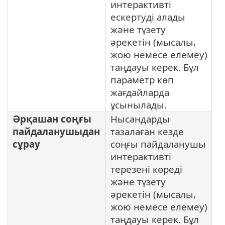
интерактивті
ескертуді алады
және түзету
әрекетін (мысалы,
жою немесе елемеу)
таңдауы керек. Бұл
параметр көп
жағдайларда
ұсынылады.
Әрқашан соңғы
Нысандарды
пайдаланушыдан
тазалаған кезде
сұрау
соңғы пайдаланушы
интерактивті
терезені көреді
және түзету
әрекетін (мысалы,
жою немесе елемеу)
таңдауы керек. Бұл