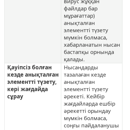
вирус жұққан
файлдар бар
мұрағаттар)
анықталған
элементті түзету
мүмкін болмаса,
хабарланатын нысан
бастапқы орнында
қалады.
Қауіпсіз болған
Нысандарды
кезде анықталған
тазалаған кезде
элементті түзету,
анықталған
кері жағдайда
элементті түзету
сұрау
әрекеті. Кейбір
жағдайларда ешбір
әрекетті орындау
мүмкін болмаса,
соңғы пайдаланушы