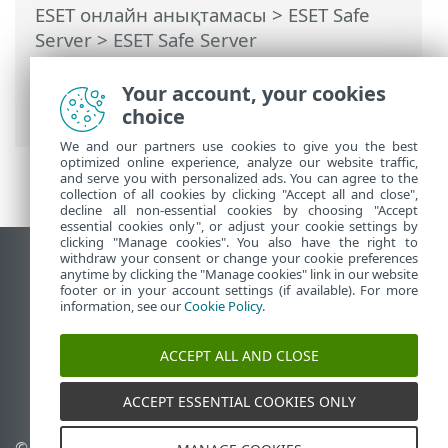
ESET онлайн анықтамасы
>
ESET Safe
Server
>
ESET Safe Server
бағдарламасымен жұмыс істеу
>
Кеңейтілген орнату
>
Қорғаныстар
>
Your account, your cookies
ThreatSense
> Тазалау деңгейлері
choice
We and our partners use cookies to give you the best
optimized online experience, analyze our website traffic,
and serve you with personalized ads. You can agree to the
collection of all cookies by clicking "Accept all and close",
decline all non-essential cookies by choosing "Accept
essential cookies only", or adjust your cookie settings by
clicking "Manage cookies". You also have the right to
withdraw your consent or change your cookie preferences
Жұмыс үстеліндегі сайтты қарау
anytime by clicking the "Manage cookies" link in our website
footer or in your account settings (if available). For more
End of Life
information, see our
Cookie Policy
.
ESET білім қоры
ESET форумы
ACCEPT ALL AND CLOSE
ESET Status Portal
Аймақтық қолдау
ACCEPT ESSENTIAL COOKIES ONLY
© 1992 - 2026 ESET, spol. s
Cookie файлдарын