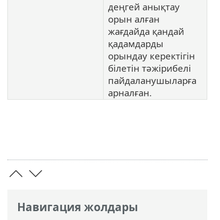
деңгей анықтау
орын алған
жағдайда қандай
қадамдарды
орындау керектігін
білетін тәжірибелі
пайдаланушыларға
арналған.
Навигация жолдары