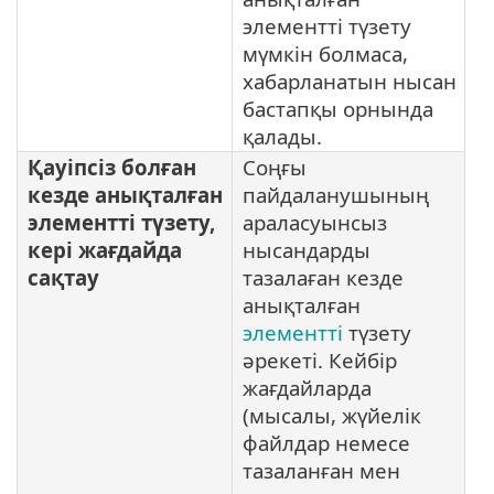
элементті түзету
мүмкін болмаса,
хабарланатын нысан
бастапқы орнында
қалады.
Қауіпсіз болған
Соңғы
кезде анықталған
пайдаланушының
элементті түзету,
араласуынсыз
кері жағдайда
нысандарды
сақтау
тазалаған кезде
анықталған
элементті
түзету
әрекеті. Кейбір
жағдайларда
(мысалы, жүйелік
файлдар немесе
тазаланған мен