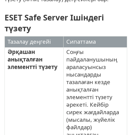
ESET Safe Server Ішіндегі
түзету
Тазалау деңгейі
Сипаттама
Әрқашан
Соңғы
анықталған
пайдаланушының
элементті түзету
араласуынсыз
нысандарды
тазалаған кезде
анықталған
элементті түзету
әрекеті. Кейбір
сирек жағдайларда
(мысалы, жүйелік
файлдар)
анықталған