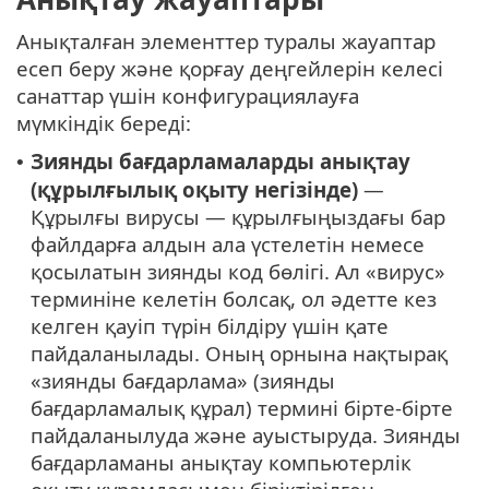
Анықталған элементтер туралы жауаптар
есеп беру және қорғау деңгейлерін келесі
санаттар үшін конфигурациялауға
мүмкіндік береді:
Зиянды бағдарламаларды анықтау
•
(құрылғылық оқыту негізінде)
—
Құрылғы вирусы — құрылғыңыздағы бар
файлдарға алдын ала үстелетін немесе
қосылатын зиянды код бөлігі. Ал «вирус»
терминіне келетін болсақ, ол әдетте кез
келген қауіп түрін білдіру үшін қате
пайдаланылады. Оның орнына нақтырақ
«зиянды бағдарлама» (зиянды
бағдарламалық құрал) термині бірте-бірте
пайдаланылуда және ауыстыруда. Зиянды
бағдарламаны анықтау компьютерлік