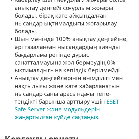
анықтау деңгейі соғұрлым жоғары
болады, бірақ қате айқындалған
нысандар ықтималдығы жоғарылау
болады.
Шын мәнінде 100% анықтау деңгейіне,
•
әрі тазаланған нысандардың зиянды
бағдарлама ретінде дұрыс
санатталмауына жол бермеудің 0%
ықтималдығына кепілдік берілмейді.
Анықтау деңгейлерінің өнімділігі мен
•
нақтылығы және қате хабарланатын
нысандар саны арасындағы тепе-
теңдікті барынша арттыру үшін
ESET
Safe Server және модульдерін
жаңартылған күйде сақтаңыз
.