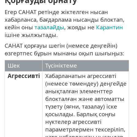
Қорғауды орнату
Егер САНАТ ретінде жіктелген нысан
хабарланса, бағдарлама нысанды блоктап,
кейін оны
тазалайды
, жояды не
Карантин
ішіне жылжытады.
САНАТ қорғауы шегін (немесе деңгейін)
өзгертпес бұрын мынаны оқып шығыңыз:
Шек
Түсініктеме
Агрессивті
Хабарланатын агрессивті
(немесе төмендеу) деңгейде
анықталған элементтер
блокталған және автоматты
түзету (яғни, тазалау) іске
қосылады. Барлық соңғы
нүктелер агрессивті
параметрлермен тексеріліп,
қате хабарланған нысандар