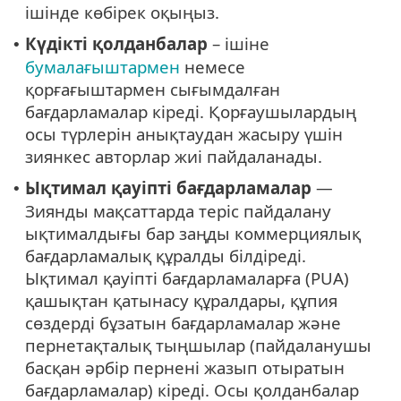
ішінде көбірек оқыңыз.
Күдікті қолданбалар
– ішіне
•
бумалағыштармен
немесе
қорғағыштармен сығымдалған
бағдарламалар кіреді. Қорғаушылардың
осы түрлерін анықтаудан жасыру үшін
зиянкес авторлар жиі пайдаланады.
Ықтимал қауіпті бағдарламалар
—
•
Зиянды мақсаттарда теріс пайдалану
ықтималдығы бар заңды коммерциялық
бағдарламалық құралды білдіреді.
Ықтимал қауіпті бағдарламаларға (PUA)
қашықтан қатынасу құралдары, құпия
сөздерді бұзатын бағдарламалар және
пернетақталық тыңшылар (пайдаланушы
басқан әрбір пернені жазып отыратын
бағдарламалар) кіреді. Осы қолданбалар