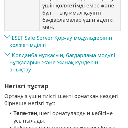
үшін қолжетімді емес және
бұл — ықтимал қауіпті
бағдарламалар үшін әдепкі
мән.
ESET Safe Server Қорғау модульдерінің
қолжетімділігі
Қолданба нұсқасын, бағдарлама модулі
нұсқаларын және жинақ күндерін
анықтау
Негізгі тұстар
Ортаңыз үшін тиісті шекті орнатқан кездегі
бірнеше негізгі тұс:
Тепе-тең
шегі орнатулардың көбісіне
•
ұсынылады.
Хабарлау шегі неғұрлым жоғары болса,
•