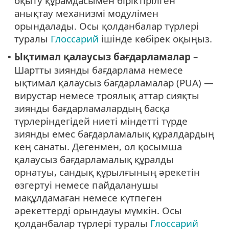
оқыту құрамдасымен біріктірілген
анықтау механизмі модулімен
орындалады. Осы қолданбалар түрлері
туралы
Глоссарий
ішінде көбірек оқыңыз.
Ықтимал қалаусыз бағдарламалар
–
•
Шартты зиянды бағдарлама немесе
ықтимал қалаусыз бағдарламалар (PUA) —
вирустар немесе троялық аттар сияқты
зиянды бағдарламалардың басқа
түрлеріндегідей ниеті міндетті түрде
зиянды емес бағдарламалық құралдардың
кең санаты. Дегенмен, ол қосымша
қалаусыз бағдарламалық құралды
орнатуы, сандық құрылғының әрекетін
өзгертуі немесе пайдаланушы
мақұлдамаған немесе күтпеген
әрекеттерді орындауы мүмкін. Осы
қолданбалар түрлері туралы
Глоссарий