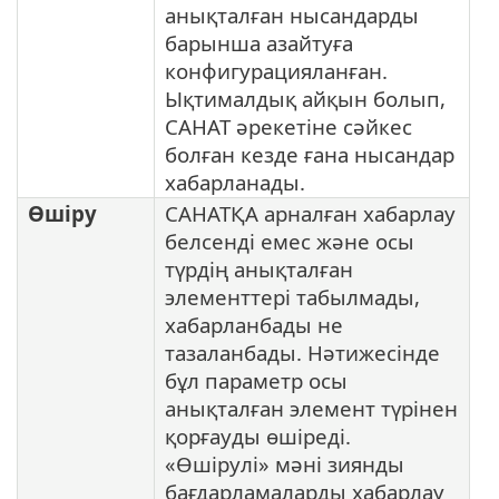
анықталған нысандарды
барынша азайтуға
конфигурацияланған.
Ықтималдық айқын болып,
САНАТ әрекетіне сәйкес
болған кезде ғана нысандар
хабарланады.
Өшіру
САНАТҚА арналған хабарлау
белсенді емес және осы
түрдің анықталған
элементтері табылмады,
хабарланбады не
тазаланбады. Нәтижесінде
бұл параметр осы
анықталған элемент түрінен
қорғауды өшіреді.
«Өшірулі» мәні зиянды
бағдарламаларды хабарлау