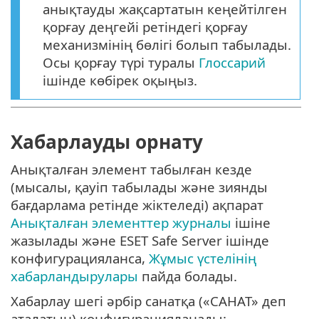
анықтауды жақсартатын кеңейтілген
қорғау деңгейі ретіндегі қорғау
механизмінің бөлігі болып табылады.
Осы қорғау түрі туралы
Глоссарий
ішінде көбірек оқыңыз.
Хабарлауды орнату
Анықталған элемент табылған кезде
(мысалы, қауіп табылады және зиянды
бағдарлама ретінде жіктеледі) ақпарат
Анықталған элементтер журналы
ішіне
жазылады және ESET Safe Server ішінде
конфигурацияланса,
Жұмыс үстелінің
хабарландырулары
пайда болады.
Хабарлау шегі әрбір санатқа («САНАТ» деп
аталатын) конфигурацияланады: