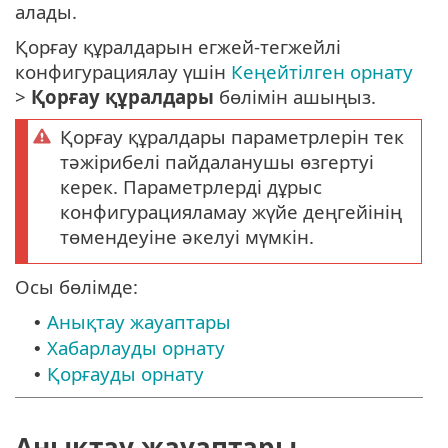
алады.
Қорғау құралдарын егжей-тегжейлі
конфигурациялау үшін
Кеңейтілген орнату
>
Қорғау құралдары
бөлімін ашыңыз.
Қорғау құралдары параметрлерін тек
тәжірибелі пайдаланушы өзгертуі
керек. Параметрлерді дұрыс
конфигурацияламау жүйе деңгейінің
төмендеуіне әкелуі мүмкін.
Осы бөлімде:
Анықтау жауаптары
•
Хабарлауды орнату
•
Қорғауды орнату
•
Анықтау жауаптары