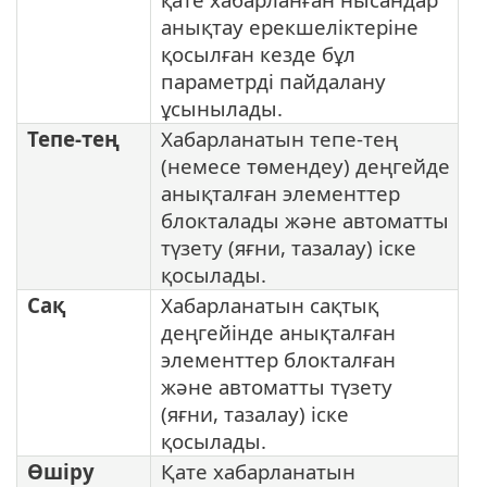
анықтау ерекшеліктеріне
қосылған кезде бұл
параметрді пайдалану
ұсынылады.
Тепе-тең
Хабарланатын тепе-тең
(немесе төмендеу) деңгейде
анықталған элементтер
блокталады және автоматты
түзету (яғни, тазалау) іске
қосылады.
Сақ
Хабарланатын сақтық
деңгейінде анықталған
элементтер блокталған
және автоматты түзету
(яғни, тазалау) іске
қосылады.
Өшіру
Қате хабарланатын