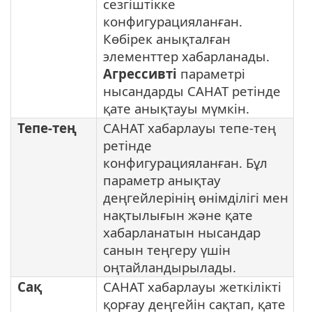
сезгіштікке
конфигурацияланған.
Көбірек анықталған
элементтер хабарланады.
Агрессивті
параметрі
нысандарды САНАТ ретінде
қате анықтауы мүмкін.
Тепе-тең
САНАТ хабарлауы тепе-тең
ретінде
конфигурацияланған. Бұл
параметр анықтау
деңгейлерінің өнімділігі мен
нақтылығын және қате
хабарланатын нысандар
санын теңгеру үшін
оңтайландырылады.
Сақ
САНАТ хабарлауы жеткілікті
қорғау деңгейін сақтап, қате