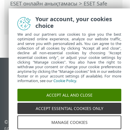
ESET онлайн анықтамасы
>
ESET Safe
Server
>
ESET Safe Server
бағдарламасымен жұмыс істеу
>
Your account, your cookies
Кеңейтілген орнату
> Қорғаныстар
choice
We and our partners use cookies to give you the best
optimized online experience, analyze our website traffic,
and serve you with personalized ads. You can agree to the
collection of all cookies by clicking "Accept all and close",
decline all non-essential cookies by choosing "Accept
essential cookies only", or adjust your cookie settings by
clicking "Manage cookies". You also have the right to
withdraw your consent or change your cookie preferences
Жұмыс үстеліндегі сайтты қарау
anytime by clicking the "Manage cookies" link in our website
footer or in your account settings (if available). For more
End of Life
information, see our
Cookie Policy
.
ESET білім қоры
ESET форумы
ACCEPT ALL AND CLOSE
ESET Status Portal
Аймақтық қолдау
ACCEPT ESSENTIAL COOKIES ONLY
© 1992 - 2026 ESET, spol. s
Cookie файлдарын
MANAGE COOKIES
r.o. - Барлық құқықтары
басқару