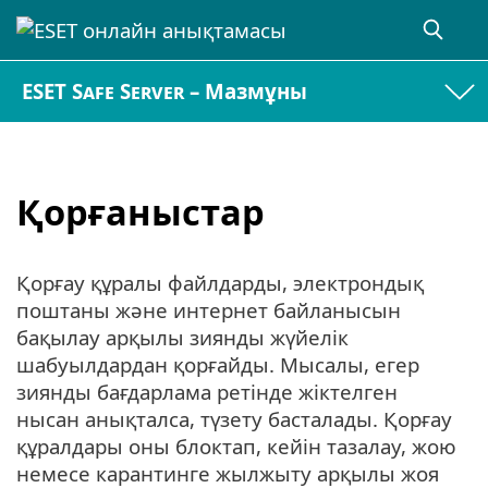
ESET Safe Server – Мазмұны
Қорғаныстар
Қорғау құралы файлдарды, электрондық
поштаны және интернет байланысын
бақылау арқылы зиянды жүйелік
шабуылдардан қорғайды. Мысалы, егер
зиянды бағдарлама ретінде жіктелген
нысан анықталса, түзету басталады. Қорғау
құралдары оны блоктап, кейін тазалау, жою
немесе карантинге жылжыту арқылы жоя