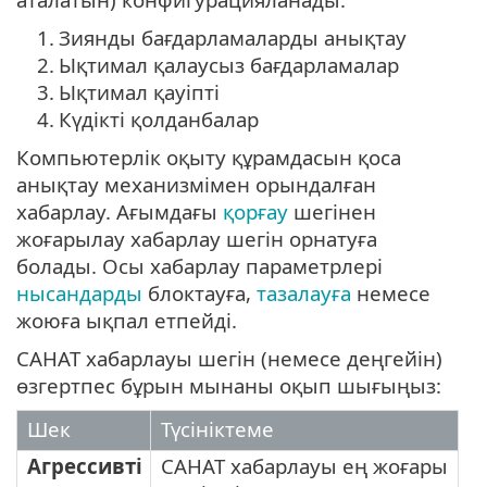
1.
Зиянды бағдарламаларды анықтау
2.
Ықтимал қалаусыз бағдарламалар
3.
Ықтимал қауіпті
4.
Күдікті қолданбалар
Компьютерлік оқыту құрамдасын қоса
анықтау механизмімен орындалған
хабарлау. Ағымдағы
қорғау
шегінен
жоғарылау хабарлау шегін орнатуға
болады. Осы хабарлау параметрлері
нысандарды
блоктауға,
тазалауға
немесе
жоюға ықпал етпейді.
САНАТ хабарлауы шегін (немесе деңгейін)
өзгертпес бұрын мынаны оқып шығыңыз:
Шек
Түсініктеме
Агрессивті
САНАТ хабарлауы ең жоғары