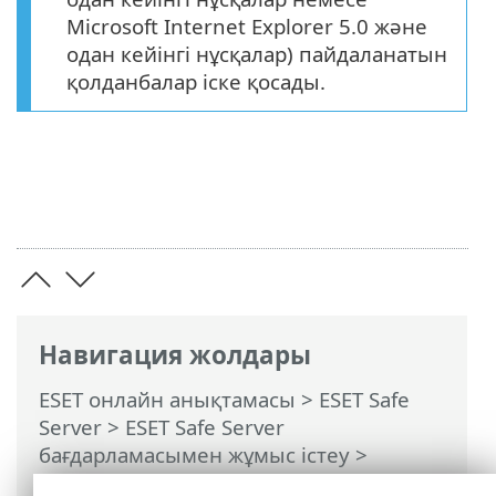
Microsoft Internet Explorer 5.0 және
одан кейінгі нұсқалар) пайдаланатын
қолданбалар іске қосады.
Навигация жолдары
ESET онлайн анықтамасы
>
ESET Safe
Server
>
ESET Safe Server
бағдарламасымен жұмыс істеу
>
Кеңейтілген орнату
>
Қарап шығулар
>