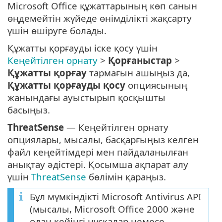
Microsoft Office құжаттарының көп санын
өңдемейтін жүйеде өнімділікті жақсарту
үшін өшіруге болады.
Құжатты қорғауды іске қосу үшін
Кеңейтілген орнату
>
Қорғаныстар
>
Құжатты қорғау
тармағын ашыңыз да,
Құжатты қорғауды қосу
опциясының
жанындағы ауыстырып қосқышты
басыңыз.
ThreatSense
— Кеңейтілген орнату
опциялары, мысалы, басқарғыңыз келген
файл кеңейтімдері мен пайдаланылған
анықтау әдістері. Қосымша ақпарат алу
үшін
ThreatSense
бөлімін қараңыз.
Бұл мүмкіндікті Microsoft Antivirus API
(мысалы, Microsoft Office 2000 және
одан кейінгі нұсқалар немесе