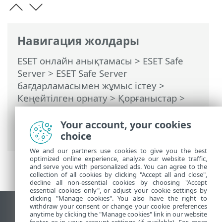
Навигация жолдары
ESET онлайн анықтамасы
>
ESET Safe
Server
>
ESET Safe Server
бағдарламасымен жұмыс істеу
>
Кеңейтілген орнату
>
Қорғаныстар
>
Нақты уақыттағы файл жүйесін қорғау
>
Процестерді қоспаулар
> Процестер
Your account, your cookies
ерекшеліктерін қосу немесе өңдеу
choice
We and our partners use cookies to give you the best
optimized online experience, analyze our website traffic,
and serve you with personalized ads. You can agree to the
collection of all cookies by clicking "Accept all and close",
decline all non-essential cookies by choosing "Accept
essential cookies only", or adjust your cookie settings by
clicking "Manage cookies". You also have the right to
withdraw your consent or change your cookie preferences
Жұмыс үстеліндегі сайтты қарау
anytime by clicking the "Manage cookies" link in our website