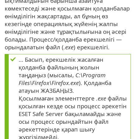
ықтималдығын барынша азайтуға
көмектеседі және қосылмаған қолданбалар
өнімділігін жақсартады, ал бұның өз
кезегінде операциялық жүйенің жалпы
өнімділігіне және тұрақтылығына оң әсері
болады. Процесс/қолданба ерекшелігі —
орындалатын файл (
.exe
) ерекшелігі.
... Басып, ерекшелік жасалған
қолданба файлының жолын
таңдаңыз (мысалы,
C:\Program
Files\Firefox\Firefox.exe
). Қолданба
атауын ЖАЗБАҢЫЗ.
Қосылмаған элементтерге
.exe
файлы
қосылған кезде осы процесс әрекетін
ESET Safe Server бақыламайды және
осы процесс орындайтын файл
әрекеттерінде қарап шығу
жүргізілмейді.