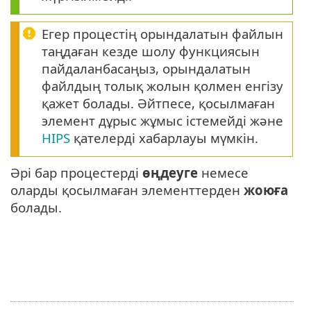
Егер процестің орындалатын файлын
таңдаған кезде шолу функциясын
пайдаланбасаңыз, орындалатын
файлдың толық жолын қолмен енгізу
қажет болады. Әйтпесе, қосылмаған
элемент дұрыс жұмыс істемейді және
HIPS
қателерді хабарлауы мүмкін.
Әрі бар процестерді
өңдеуге
немесе
оларды қосылмаған элементтерден
жоюға
болады.