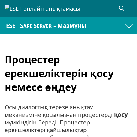
ESET Safe Server – Мазмұны
Процестер
ерекшеліктерін қосу
немесе өңдеу
Осы диалогтық терезе анықтау
механизміне қосылмаған процестерді
қосу
мүмкіндігін береді. Процестер
ерекшеліктері қайшылықтар