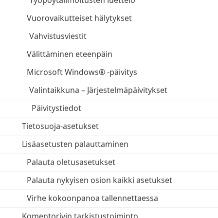
Työpöytäilmoitusten luettelo
Vuorovaikutteiset hälytykset
Vahvistusviestit
Välittäminen eteenpäin
Microsoft Windows® -päivitys
Valintaikkuna – Järjestelmäpäivitykset
Päivitystiedot
Tietosuoja-asetukset
Lisäasetusten palauttaminen
Palauta oletusasetukset
Palauta nykyisen osion kaikki asetukset
Virhe kokoonpanoa tallennettaessa
Komentorivin tarkistustoiminto