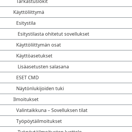
Tarkastuslokit
Käyttöliittymä
Esitystila
Esitystilasta ohitetut sovellukset
Käyttöliittymän osat
Käyttöasetukset
Lisäasetusten salasana
ESET CMD
Näytönlukijoiden tuki
Ilmoitukset
Valintaikkuna – Sovelluksen tilat
Työpöytäilmoitukset