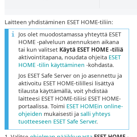
Laitteen yhdistäminen ESET HOME-tiliin:
Jos olet muodostamassa yhteyttä ESET
HOME -palveluun asennuksen aikana
tai kun valitset
Käytä ESET HOME -tiliä
aktivointitapana, noudata ohjeita
ESET
HOME -tilin käyttäminen
-kohdasta.
Jos ESET Safe Server on jo asennettu ja
aktivoitu ESET HOME-tilillesi lisättyä
tilausta käyttämällä, voit yhdistää
laitteesi ESET HOME-tiliisi ESET HOME-
portaalissa. Toimi
ESET HOMEin online-
ohjeiden
mukaisesti ja
salli yhteys
tuotteeseen ESET Safe Server
.
1.
Valitse
ohjelman pääikkunasta
ESET HOME -