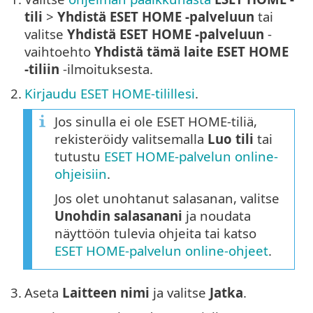
tili
>
Yhdistä ESET HOME -palveluun
tai
valitse
Yhdistä ESET HOME -palveluun
-
vaihtoehto
Yhdistä tämä laite ESET HOME
-tiliin
-ilmoituksesta.
2.
Kirjaudu ESET HOME-tilillesi
.
Jos sinulla ei ole ESET HOME-tiliä,
rekisteröidy valitsemalla
Luo tili
tai
tutustu
ESET HOME-palvelun online-
ohjeisiin
.
Jos olet unohtanut salasanan, valitse
Unohdin salasanani
ja noudata
näyttöön tulevia ohjeita tai katso
ESET HOME-palvelun online-ohjeet
.
3.
Aseta
Laitteen nimi
ja valitse
Jatka
.