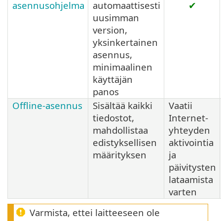
asennusohjelma
automaattisesti
✔
uusimman
version,
yksinkertainen
asennus,
minimaalinen
käyttäjän
panos
Offline-asennus
Sisältää kaikki
Vaatii
tiedostot,
Internet-
mahdollistaa
yhteyden
edistyksellisen
aktivointia
määrityksen
ja
päivitysten
lataamista
varten
Varmista, ettei laitteeseen ole