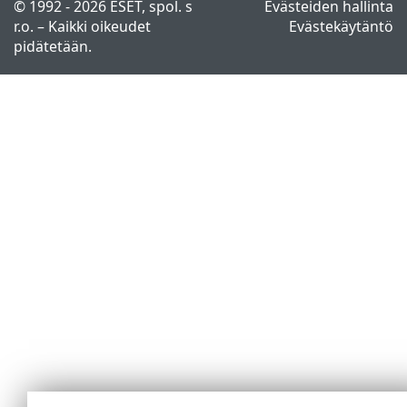
© 1992 - 2026 ESET, spol. s
Evästeiden hallinta
r.o. – Kaikki oikeudet
Evästekäytäntö
pidätetään.