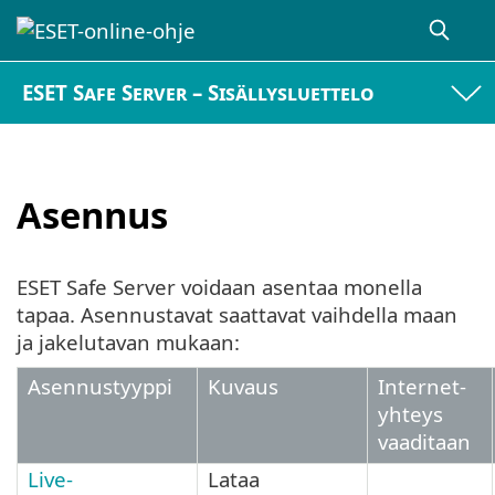
ESET Safe Server – Sisällysluettelo
Asennus
ESET Safe Server voidaan asentaa monella
tapaa. Asennustavat saattavat vaihdella maan
ja jakelutavan mukaan:
Asennustyyppi
Kuvaus
Internet-
yhteys
vaaditaan
Live-
Lataa