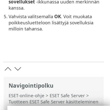
sovellukset
-ikkunassa uuden merkinnän
kanssa.
5.
Vahvista valitsemalla
OK
. Voit muokata
poikkeusluetteloon lisättyjä sovelluksia
milloin tahansa.
Navigointipolku
ESET-online-ohje
>
ESET Safe Server
>
Tuotteen ESET Safe Server käsitteleminen
>
Lisäasetukset
>
Käyttöliittymä
>