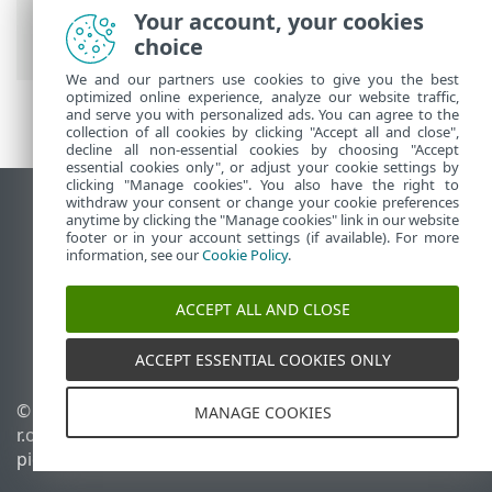
Esitystila
> Esitystilasta ohitetut
Your account, your cookies
sovellukset
choice
We and our partners use cookies to give you the best
optimized online experience, analyze our website traffic,
and serve you with personalized ads. You can agree to the
collection of all cookies by clicking "Accept all and close",
decline all non-essential cookies by choosing "Accept
essential cookies only", or adjust your cookie settings by
clicking "Manage cookies". You also have the right to
withdraw your consent or change your cookie preferences
Näytä tietokonesivusto
anytime by clicking the "Manage cookies" link in our website
footer or in your account settings (if available). For more
End of Life
information, see our
Cookie Policy
.
ESET-tietämyskanta
ESET-foorumi
ACCEPT ALL AND CLOSE
ESET Status Portal
Alueellinen tuki
ACCEPT ESSENTIAL COOKIES ONLY
© 1992 - 2026 ESET, spol. s
Evästeiden hallinta
MANAGE COOKIES
r.o. – Kaikki oikeudet
Evästekäytäntö
pidätetään.