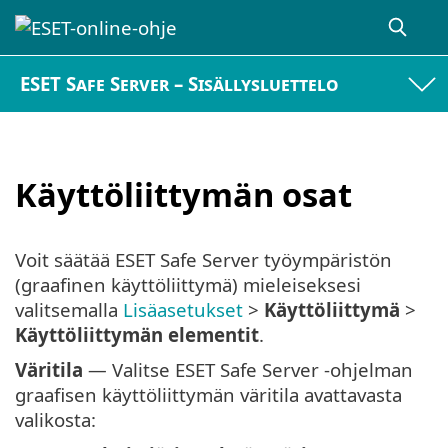
ESET Safe Server – Sisällysluettelo
Käyttöliittymän osat
Voit säätää ESET Safe Server työympäristön
(graafinen käyttöliittymä) mieleiseksesi
valitsemalla
Lisäasetukset
>
Käyttöliittymä
>
Käyttöliittymän elementit
.
Väritila
— Valitse ESET Safe Server -ohjelman
graafisen käyttöliittymän väritila avattavasta
valikosta: