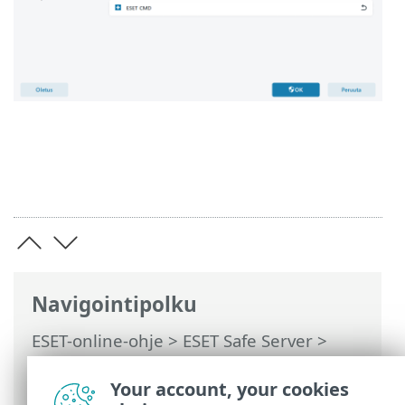
Navigointipolku
ESET-online-ohje
>
ESET Safe Server
>
Tuotteen ESET Safe Server käsitteleminen
>
Lisäasetukset
>
Käyttöliittymä
>
Your account, your cookies