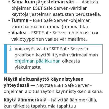
Sama kuin järjestelmän väri
— Asettaa
•
ohjelman ESET Safe Server -väritilan
käyttöjärjestelmän asetusten perusteella.
Tumma
– ESET Safe Server -ohjelman
•
värimaailma on tumma (tumma tila).
Vaalea
– ESET Safe Server -ohjelmassa on
•
vakiotyyppinen vaalea värimaailma.
Voit myös valita ESET Safe Server:n
graafisen käyttöliittymän värimaailman
ohjelman pääikkunan
oikeasta
yläkulmasta.
Näytä aloitusnäyttö käynnistyksen
yhteydessä
— Näyttää ESET Safe Server -
ohjelman aloitusnäytön käynnistyksen aikana.
Käytä äänimerkkiä
– hälyttää äänimerkillä,
kun tärkeitä tapahtumia tapahtuu