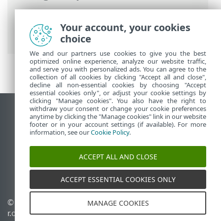
ESET-online-ohje
>
ESET Safe Server
>
Tuotteen ESET Safe Server käsitteleminen
Your account, your cookies
> Lisäasetukset
choice
We and our partners use cookies to give you the best
optimized online experience, analyze our website traffic,
and serve you with personalized ads. You can agree to the
collection of all cookies by clicking "Accept all and close",
decline all non-essential cookies by choosing "Accept
essential cookies only", or adjust your cookie settings by
clicking "Manage cookies". You also have the right to
withdraw your consent or change your cookie preferences
Näytä tietokonesivusto
anytime by clicking the "Manage cookies" link in our website
footer or in your account settings (if available). For more
End of Life
information, see our
Cookie Policy
.
ESET-tietämyskanta
ESET-foorumi
ACCEPT ALL AND CLOSE
ESET Status Portal
Alueellinen tuki
ACCEPT ESSENTIAL COOKIES ONLY
© 1992 - 2026 ESET, spol. s
Evästeiden hallinta
MANAGE COOKIES
r.o. – Kaikki oikeudet
Evästekäytäntö