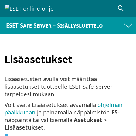
ESET Safe Server – Sisällysluettelo
Lisäasetukset
Lisäasetusten avulla voit määrittää
lisäasetukset tuotteelle ESET Safe Server
tarpeidesi mukaan.
Voit avata Lisäasetukset avaamalla
ohjelman
pääikkunan
ja painamalla näppäimistön
F5
-
näppäintä tai valitsemalla
Asetukset
>
Lisäasetukset
.