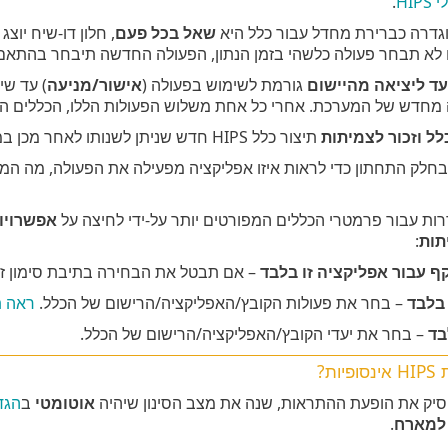
HI
.
גדרה כברירת מחדל עבור כלל היא
שאל בכל פעם
, חלון דו-שיח יוצ
לא תבחר פעולה כלשהי בזמן הנתון, הפעולה החדשה תיבחר בהתאם 
עד ליציאה מהיישום
גורמת לשימוש בפעולה (
אישור/מניעה
) עד שי
לל וזכור לצמיתות
תיצור כלל HIPS חדש שניתן לשנותו לאחר מכן במקטע
חלק התחתון כדי לראות איזו אפליקציה מפעילה את הפעולה, מה המו
רות עבור פרמטרי הכללים המפורטים יותר על-ידי לחיצה על
אפשרויו
תות
:
ף עבור אפליקציה זו בלבד
– אם תבטל את הבחירה בתיבת סימון זו, 
בלבד
– בחר את פעולות הקובץ/האפליקציה/הרישום של הכלל.
ראה תי
בד
– בחר את יעדי הקובץ/האפליקציה/הרישום של הכלל.
ות?
סיק את הופעת ההתראות, שנה את מצב הסינון שיהיה
אוטומטי
ב
הגד
 למארח
.