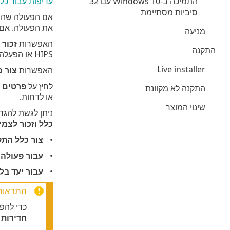
עדיפות עבור כללי PS
אם הפעולה שהו
את הפעולה. אם 
האפשרות
זכור 
HIPS או הפעלה מחדש של המערכת. אחרי כל אחת משלוש הפעולות הללו, הכללים הזמניים יימחקו.
האפשרות
צור כ
לחץ על
פרטים
ב
או לדחות.
ניתן לגשת להגד
כלל וזכור לצמי
צור כלל התק
עבור פעולה 
עבור יעד בל
התראות HIPS אינסופי
כדי להפ
חדירות