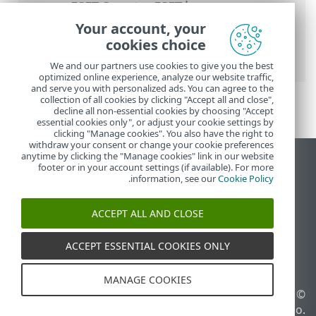
העזרה המקוונת של ESET
>
ESET Smart
Security Premium
>
הגדרות מתקדמות
>
Your account, your
סריקות
>
HIPS - מערכת למניעת חדירות
cookies choice
למארח
> ניהול הכללים של HIPS
We and our partners use cookies to give you the best
optimized online experience, analyze our website traffic,
and serve you with personalized ads. You can agree to the
collection of all cookies by clicking "Accept all and close",
decline all non-essential cookies by choosing "Accept
essential cookies only", or adjust your cookie settings by
clicking "Manage cookies". You also have the right to
withdraw your consent or change your cookie preferences
anytime by clicking the "Manage cookies" link in our website
הצג את האתר למחשב
footer or in your account settings (if available). For more
.
information, see our
Cookie Policy
End of Life
מאגר הידע של ESET
ACCEPT ALL AND CLOSE
הפורום של ESET
ESET Status Portal
ACCEPT ESSENTIAL COOKIES ONLY
תמיכה אזורית
MANAGE COOKIES
© 1992 - 2026 ESET, spol. s
ניהול קובצי Cookie
r.o.‎ - כל הזכויות שמורות.
מדיניות קובצי Cookie