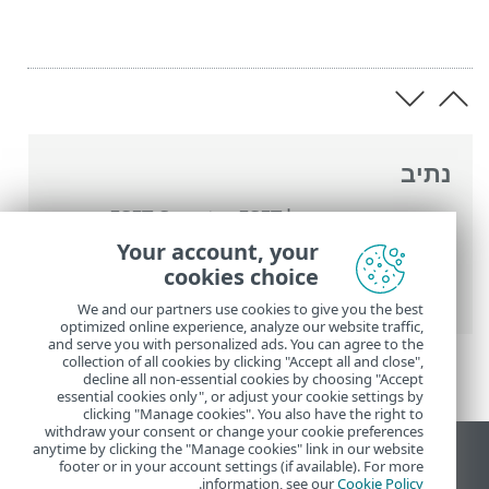
נתיב
העזרה המקוונת של ESET
>
ESET Smart
Security Premium
>
הגדרות מתקדמות
>
Your account, your
הגנות
>
הגנת גישה לאינטרנט
>
חומת אש
>
cookies choice
כללים של חומת אש
We and our partners use cookies to give you the best
optimized online experience, analyze our website traffic,
and serve you with personalized ads. You can agree to the
collection of all cookies by clicking "Accept all and close",
decline all non-essential cookies by choosing "Accept
essential cookies only", or adjust your cookie settings by
clicking "Manage cookies". You also have the right to
withdraw your consent or change your cookie preferences
anytime by clicking the "Manage cookies" link in our website
הצג את האתר למחשב
footer or in your account settings (if available). For more
.
information, see our
Cookie Policy