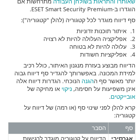
שאותרו
והתראות בשולחן העבודה
מתרחשות אם
הוגדרו ב-ESET Smart Security Premium.
סף דיווח מוגדר לכל קטגוריה (להלן "קטגוריה"):
איתור תוכנות זדוניות
אפליקציה העלולה להיות לא רצויה
עלולה להיות לא בטוחה
אפליקציות חשודות
הדיווח מבוצע בעזרת מנגנון האיתור, כולל רכיב
למידת המכונה. באפשרותך להגדיר סף דיווח גבוה
יותר מאשר סף ה
הגנה
הנוכחי. הגדרות דיווח אלה
אינן משפיעות על חסימה,
ניקוי
או מחיקה של
אובייקטים
.
קרא להלן לפני שינוי סף (או רמה) של דיווח על
קטגוריה:
סף
הסבר
אגרסיבי
הדיווח על קטגוריה מוגדר לרגישות