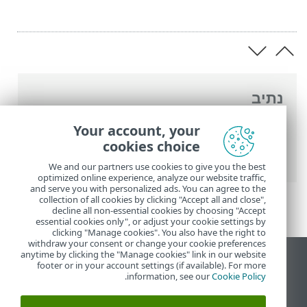
נתיב
העזרה המקוונת של ESET
>
ESET Smart
Your account, your
Security Premium
>
הגדרות מתקדמות
>
cookies choice
הגנות
> הגנת גישה לאינטרנט
We and our partners use cookies to give you the best
optimized online experience, analyze our website traffic,
and serve you with personalized ads. You can agree to the
collection of all cookies by clicking "Accept all and close",
decline all non-essential cookies by choosing "Accept
essential cookies only", or adjust your cookie settings by
clicking "Manage cookies". You also have the right to
withdraw your consent or change your cookie preferences
anytime by clicking the "Manage cookies" link in our website
הצג את האתר למחשב
footer or in your account settings (if available). For more
.
information, see our
Cookie Policy
End of Life
מאגר הידע של ESET