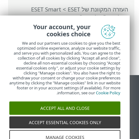
העזרה המקוונת של ESET
>
ESET Smart
Security Premium
>
הגדרות מתקדמות
>
סריקות
>
HIPS - מערכת למניעת חדירות
Your account, your
למארח
>
ניהול הכללים של HIPS
> הגדרות
cookies choice
כללי HIPS
We and our partners use cookies to give you the best
optimized online experience, analyze our website traffic,
and serve you with personalized ads. You can agree to the
collection of all cookies by clicking "Accept all and close",
decline all non-essential cookies by choosing "Accept
essential cookies only", or adjust your cookie settings by
clicking "Manage cookies". You also have the right to
withdraw your consent or change your cookie preferences
anytime by clicking the "Manage cookies" link in our website
הצג את האתר למחשב
footer or in your account settings (if available). For more
.
information, see our
Cookie Policy
End of Life
מאגר הידע של ESET
ACCEPT ALL AND CLOSE
הפורום של ESET
ESET Status Portal
ACCEPT ESSENTIAL COOKIES ONLY
תמיכה אזורית
MANAGE COOKIES