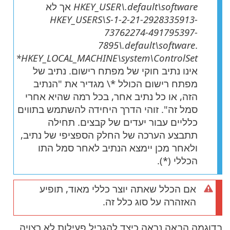
HKEY_USER\.default\software
אך לא
HKEY_USERS\S-1-2-21-2928335913-
73762274-491795397-
7895\.default\software
.
HKEY_LOCAL_MACHINE\system\ControlSet*
אינו נתיב חוקי של מפתח רישום. נתיב של
מפתח רישום הכולל ‎\*‎ מגדיר את "הנתיב
הזה, או כל נתיב אחר, בכל רמה שהיא אחרי
סמל זה". זוהי הדרך היחידה להשתמש בתווים
כלליים עבור יעדים של קבצים. תחילה
תתבצע הערכה של החלק הספציפי של נתיב,
ולאחר מכן יימצא הנתיב לאחר סמל התו
הכללי (*).
אם הכלל שאתה יוצר כללי מאוד, תופיע
האזהרה על סוג כלל זה.
בדוגמה הבאה נראה כיצד להגביל פעילות לא רצויה