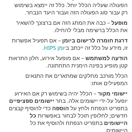
הפעולה שעליה הכלל יוחל. כלל זה יימצא בשימוש
רק עבור סוג הפעולה הזה ועבור היעד הנבחר.
מופעל
– כבה את המתג הזה אם ברצונך להשאיר
את הכלל ברשימה מבלי להחילו.
דרגת חומרה לרישום ביומן
– אם תפעיל אפשרות
זו, מידע על כלל זה ייכתב ב
יומן HIPS
.
הודעה למשתמש
– אם מופעל אירוע, חלון התראות
קטן מופיע בפינה הימנית התחתונה.
הכלל מורכב מחלקים שמתארים את התנאים
המפעילים אותו:
יישומי מקור
– הכלל יהיה בשימוש רק אם האירוע
יופעל על-ידי יישומים אלה. בחר
יישומים ספציפיים
בתפריט הנפתח ולחץ על
הוספה
כדי להוסיף קבצים
חדשים; לחלופין תוכל לבחור באפשרות
כל
היישומים
בתפריט הנפתח ולהוסיף את כל
היישומים.