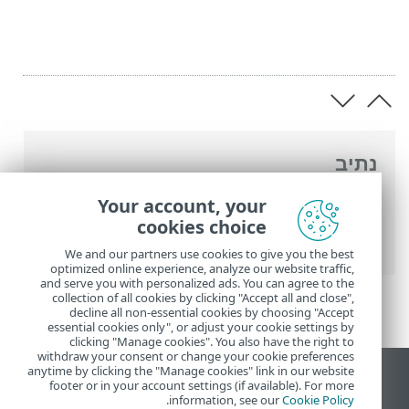
נתיב
העזרה המקוונת של ESET
>
ESET Smart
Your account, your
Security Premium
>
הגדרות מתקדמות
>
cookies choice
סריקות
We and our partners use cookies to give you the best
optimized online experience, analyze our website traffic,
and serve you with personalized ads. You can agree to the
collection of all cookies by clicking "Accept all and close",
decline all non-essential cookies by choosing "Accept
essential cookies only", or adjust your cookie settings by
clicking "Manage cookies". You also have the right to
withdraw your consent or change your cookie preferences
anytime by clicking the "Manage cookies" link in our website
הצג את האתר למחשב
footer or in your account settings (if available). For more
.
information, see our
Cookie Policy