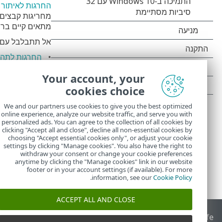
החרגות לאיתור
מחריגות קבצים ו
מתאים קיים בר
אל תתבלבל עם ס
החרגות לתהל
הגיבוי וזמינו
Your account, your
החרגות לסיו
אי הכללות HIPS
cookies choice
מסנן החרגה 
We and our partners use cookies to give you the best optimized
online experience, analyze our website traffic, and serve you with
personalized ads. You can agree to the collection of all cookies by
clicking "Accept all and close", decline all non-essential cookies by
choosing "Accept essential cookies only", or adjust your cookie
settings by clicking "Manage cookies". You also have the right to
withdraw your consent or change your cookie preferences
anytime by clicking the "Manage cookies" link in our website
footer or in your account settings (if available). For more
.
information, see our
Cookie Policy
ACCEPT ALL AND CLOSE
End of Life
מאגר הידע של ESET
הפורום של ESET
 Status Portal