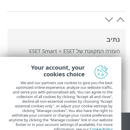
נתיב
העזרה המקוונת של ESET
>
ESET Smart
Security Premium
>
הגדרות מתקדמות
>
סריקות
>
HIPS - מערכת למניעת חדירות
Your account, your
למארח
>
הגדרות מתקדמות של HIPS
> טעינת
cookies choice
מנהלי התקן מתאפשרת תמיד
We and our partners use cookies to give you the best
optimized online experience, analyze our website traffic,
and serve you with personalized ads. You can agree to the
collection of all cookies by clicking "Accept all and close",
decline all non-essential cookies by choosing "Accept
essential cookies only", or adjust your cookie settings by
clicking "Manage cookies". You also have the right to
withdraw your consent or change your cookie preferences
anytime by clicking the "Manage cookies" link in our website
הצג את האתר למחשב
footer or in your account settings (if available). For more
.
information, see our
Cookie Policy