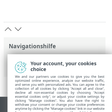
Navigationshilfe
ESET Online-Hilfe
>
ESET Smart Security
Premium
>
Arbeiten mit ESET Smart
Your account, your cookies
Security Premium
>
Tools
> Log-Dateien
choice
We and our partners use cookies to give you the best
optimized online experience, analyze our website traffic,
and serve you with personalized ads. You can agree to the
collection of all cookies by clicking "Accept all and close",
decline all non-essential cookies by choosing "Accept
essential cookies only", or adjust your cookie settings by
clicking "Manage cookies". You also have the right to
withdraw your consent or change your cookie preferences
Desktop-Site anzeigen
anytime by clicking the "Manage cookies" link in our website