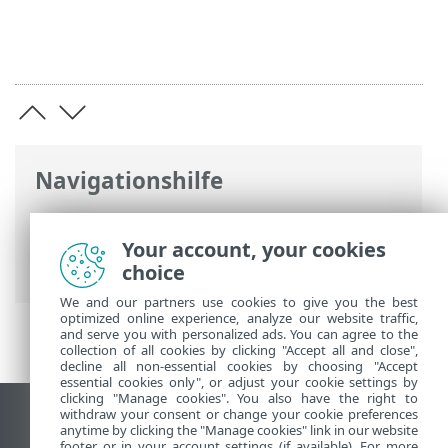
Navigationshilfe
ESET Online-Hilfe
>
ESET Smart Security
Premium
>
Arbeiten mit ESET Smart
Your account, your cookies
Security Premium
> Tools
choice
We and our partners use cookies to give you the best
optimized online experience, analyze our website traffic,
and serve you with personalized ads. You can agree to the
collection of all cookies by clicking "Accept all and close",
decline all non-essential cookies by choosing "Accept
essential cookies only", or adjust your cookie settings by
clicking "Manage cookies". You also have the right to
withdraw your consent or change your cookie preferences
Desktop-Site anzeigen
anytime by clicking the "Manage cookies" link in our website
footer or in your account settings (if available). For more