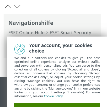
Navigationshilfe
ESET Online-Hilfe
>
ESET Smart Security
Premium
>
Arbeiten mit ESET Smart
Security Premium
>
Tools
>
Your account, your cookies
Sicherheitsbericht
choice
We and our partners use cookies to give you the best
optimized online experience, analyze our website traffic,
and serve you with personalized ads. You can agree to the
collection of all cookies by clicking "Accept all and close",
decline all non-essential cookies by choosing "Accept
essential cookies only", or adjust your cookie settings by
clicking "Manage cookies". You also have the right to
withdraw your consent or change your cookie preferences
Desktop-Site anzeigen
anytime by clicking the "Manage cookies" link in our website
footer or in your account settings (if available). For more
End of Life
information, see our
Cookie Policy
.
ESET Knowledgebase
ESET-Forum